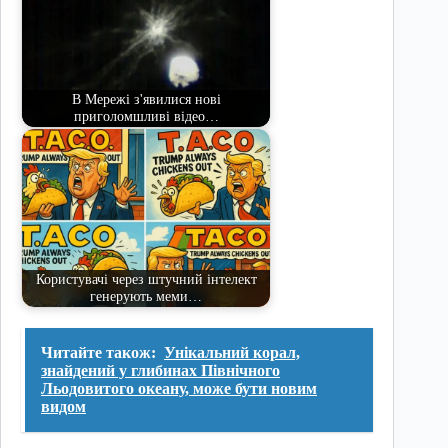
В Мережі з'явилися нові
приголомшливі відео…
Користувачі через штучний інтелект
генерують меми…
Читайте також:
Унікальний корал,
знайдений у глибинах Північного
Льодовитого океану, може бути новим
видом