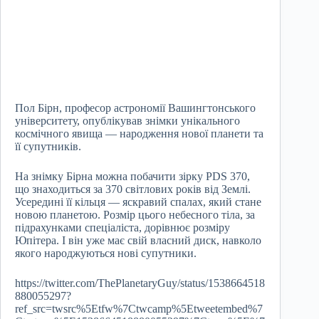
Пол Бірн, професор астрономії Вашингтонського
університету, опублікував знімки унікального
космічного явища — народження нової планети та
її супутників.
На знімку Бірна можна побачити зірку PDS 370,
що знаходиться за 370 світлових років від Землі.
Усередині її кільця — яскравий спалах, який стане
новою планетою. Розмір цього небесного тіла, за
підрахунками спеціаліста, дорівнює розміру
Юпітера. І він уже має свій власний диск, навколо
якого народжуються нові супутники.
https://twitter.com/ThePlanetaryGuy/status/1538664518
880055297?
ref_src=twsrc%5Etfw%7Ctwcamp%5Etweetembed%7