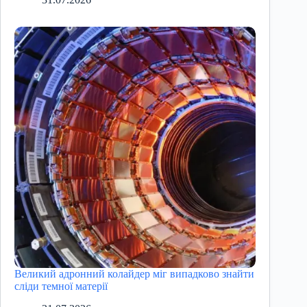
Великий адронний колайдер міг випадково знайти
сліди темної матерії