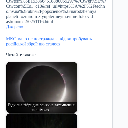
Ctwterm%5E1538664518880055297%7Ctwgr%5E%7
Ctwcon%5Es1_c10&ref_url=https%3A%2F%2Ftechn
o.nv.ua%2Fukr%2Fpopscience%2Fnarodzhennya-
planeti-rozmirom-z-yupiter-neymovirne-foto-vid-
astronoma-50251116.html
Джерело
МКС мало не постраждала від випробувань
російської зброї: що сталося
Читайте також:
Рідкісне гібридне сонячне затемнення:
на знімках…