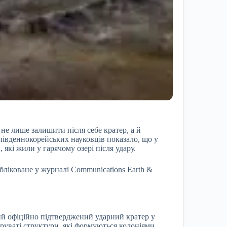
г не лише залишити після себе кратер, а й
південнокорейських науковців показало, що у
 які жили у гарячому озері після удару.
бліковане у журналі Communications Earth &
ий офіційно підтверджений ударний кратер у
руваті структури, які формуються колоніями