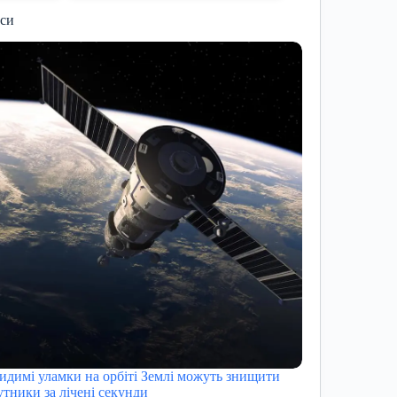
иси
идимі уламки на орбіті Землі можуть знищити
утники за лічені секунди