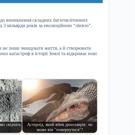
ще до виникнення складних багатоклітинних
д 3 мільярди років за еволюційною “лінією”.
ли не лише знищувати життя, а й створювати
их катастроф в історії Землі та відкриває нові
кі свідчать
Астероїд, який вбив динозаврів: чи
може він "повернутися"?