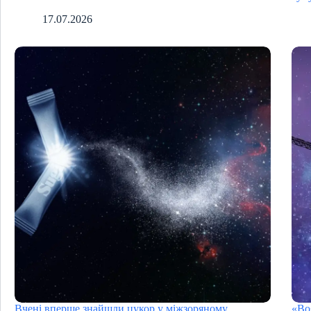
17.07.2026
Вчені вперше знайшли цукор у міжзоряному
«Во