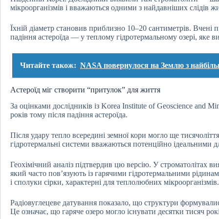
мікроорганізмів і вважаються одними з найдавніших слідів жи
Їхній діаметр становив приблизно 10–20 сантиметрів. Вчені 
падіння астероїда — у теплому гідротермальному озері, яке в
Читайте також:
NASA повернулося на Землю з найбільш
Астероїд міг створити “притулок” для життя
За оцінками дослідників із Korea Institute of Geoscience and M
років тому після падіння астероїда.
Після удару тепло всередині земної кори могло ще тисячоліття
гідротермальні системи вважаються потенційно ідеальними д
Геохімічний аналіз підтвердив цю версію. У строматолітах в
який часто пов’язують із гарячими гідротермальними рідинам
і сполуки сірки, характерні для теплолюбних мікроорганізмів.
Радіовуглецеве датування показало, що структури формувалис
Це означає, що гаряче озеро могло існувати десятки тисяч рокі