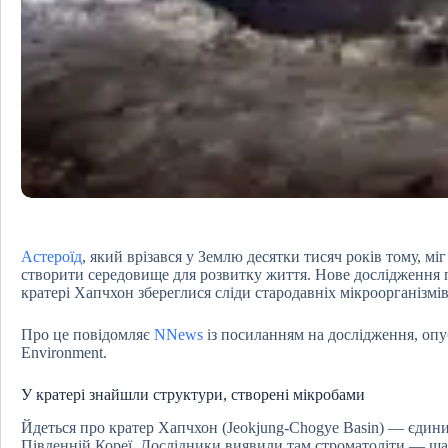
Астероїд
, який врізався у Землю десятки тисяч років тому, мі
створити середовище для розвитку життя. Нове дослідження 
кратері Хапчхон збереглися сліди стародавніх мікроорганізмів,
Про це повідомляє
NNews
із посиланням на дослідження, опу
Environment.
У кратері знайшли структури, створені мікробами
Йдеться про кратер Хапчхон (Jeokjung-Chogye Basin) — єдин
Південній Кореї. Дослідники виявили там строматоліти — ша