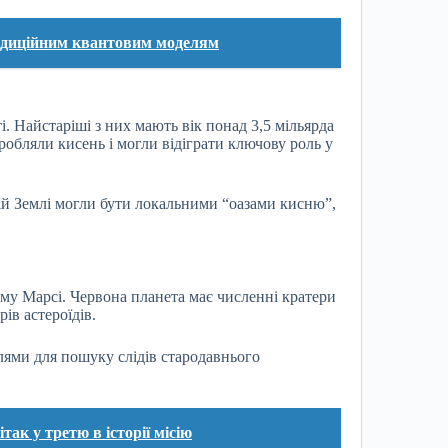
адиційним квантовим моделям
. Найстаріші з них мають вік понад 3,5 мільярда
иробляли кисень і могли відіграти ключову роль у
ій Землі могли бути локальними “оазами кисню”,
ому Марсі. Червона планета має численні кратери
ів астероїдів.
лями для пошуку слідів стародавнього
ак у третю в історії місію