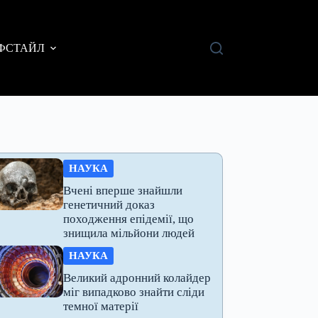
ФСТАЙЛ
НАУКА
Вчені вперше знайшли
генетичний доказ
походження епідемії, що
знищила мільйони людей
НАУКА
Великий адронний колайдер
міг випадково знайти сліди
темної матерії