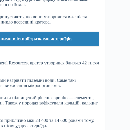
ття на Землі.
припускають, що вони утворилися вже після
иникло всередині кратера.
ими в історії зразками астероїдів
ineral Resources, кратер утворився близько 42 тисяч
ми нагрівати підземні води. Саме такі
ля виживання мікроорганізмів.
иявили підвищений рівень європію — елемента,
и. Також у породах зафіксували кальцій, кальцит
я приблизно між 23 400 та 14 600 роками тому.
в після удару астероїда.