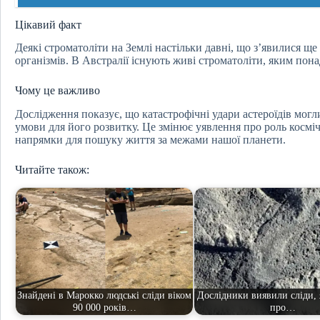
Цікавий факт
Деякі строматоліти на Землі настільки давні, що з’явилися 
організмів. В Австралії існують живі строматоліти, яким пона
Чому це важливо
Дослідження показує, що катастрофічні удари астероїдів мог
умови для його розвитку. Це змінює уявлення про роль космічн
напрямки для пошуку життя за межами нашої планети.
Читайте також:
Знайдені в Марокко людські сліди віком
Дослідники виявили сліди, я
90 000 років…
про…