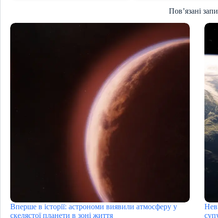
Пов’язані зап
Вперше в історії: астрономи виявили атмосферу у
Нев
скелястої планети в зоні життя
суп