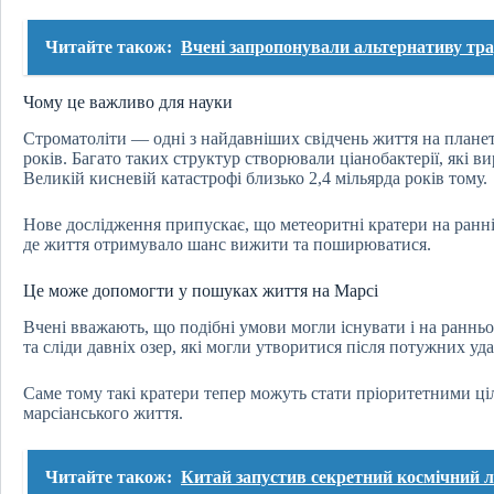
Читайте також:
Вчені запропонували альтернативу тр
Чому це важливо для науки
Строматоліти — одні з найдавніших свідчень життя на планеті
років. Багато таких структур створювали ціанобактерії, які в
Великій кисневій катастрофі близько 2,4 мільярда років тому.
Нове дослідження припускає, що метеоритні кратери на ранн
де життя отримувало шанс вижити та поширюватися.
Це може допомогти у пошуках життя на Марсі
Вчені вважають, що подібні умови могли існувати і на раннь
та сліди давніх озер, які могли утворитися після потужних удар
Саме тому такі кратери тепер можуть стати пріоритетними ці
марсіанського життя.
Читайте також:
Китай запустив секретний космічний літ