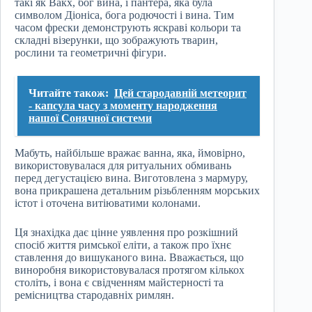
такі як Вакх, бог вина, і пантера, яка була
символом Діоніса, бога родючості і вина. Тим
часом фрески демонструють яскраві кольори та
складні візерунки, що зображують тварин,
рослини та геометричні фігури.
Читайте також:
Цей стародавній метеорит
- капсула часу з моменту народження
нашої Сонячної системи
Мабуть, найбільше вражає ванна, яка, ймовірно,
використовувалася для ритуальних обмивань
перед дегустацією вина. Виготовлена з мармуру,
вона прикрашена детальним різьбленням морських
істот і оточена витіюватими колонами.
Ця знахідка дає цінне уявлення про розкішний
спосіб життя римської еліти, а також про їхнє
ставлення до вишуканого вина. Вважається, що
виноробня використовувалася протягом кількох
століть, і вона є свідченням майстерності та
ремісництва стародавніх римлян.