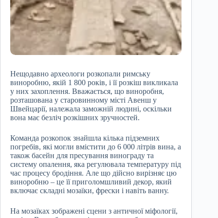
Нещодавно археологи розкопали римську
виноробню, якій 1 800 років, і її розкіш викликала
у них захоплення. Вважається, що виноробня,
розташована у старовинному місті Авенш у
Швейцарії, належала заможній людині, оскільки
вона має безліч розкішних зручностей.
Команда розкопок знайшла кілька підземних
погребів, які могли вмістити до 6 000 літрів вина, а
також басейн для пресування винограду та
систему опалення, яка регулювала температуру під
час процесу бродіння. Але що дійсно вирізняє цю
виноробню – це її приголомшливий декор, який
включає складні мозаїки, фрески і навіть ванну.
На мозаїках зображені сцени з античної міфології,