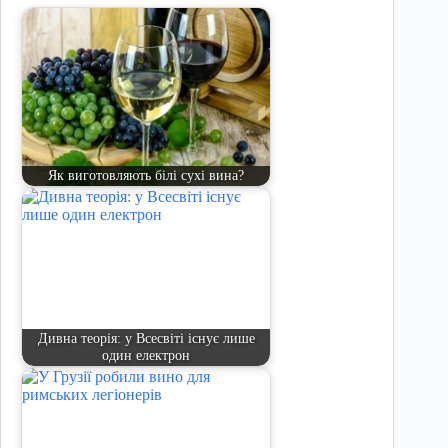
Як виготовляють білі сухі вина?
Дивна теорія: у Всесвіті існує лише
один електрон