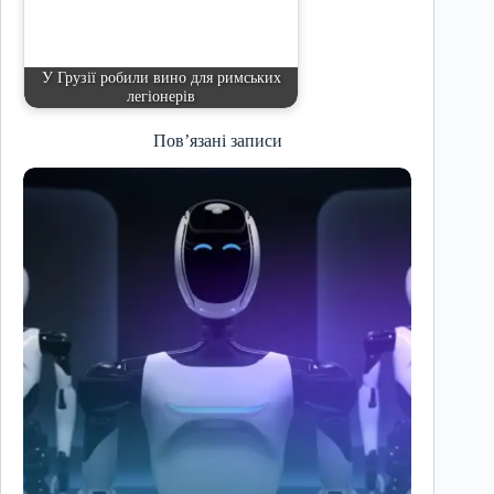
У Грузії робили вино для римських
легіонерів
Пов’язані записи