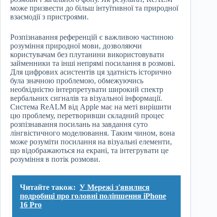
може призвести до більш інтуїтивної та природної
взаємодії з пристроями.
Розпізнавання референцій є важливою частиною
розуміння природної мови, дозволяючи
користувачам без плутанини використовувати
займенники та інші непрямі посилання в розмові.
Для цифрових асистентів ця здатність історично
була значною проблемою, обмежуючись
необхідністю інтерпретувати широкий спектр
вербальних сигналів та візуальної інформації.
Система ReALM від Apple має на меті вирішити
цю проблему, перетворивши складний процес
розпізнавання посилань на завдання суто
лінгвістичного моделювання. Таким чином, вона
може розуміти посилання на візуальні елементи,
що відображаються на екрані, та інтегрувати це
розуміння в потік розмови.
Читайте також:
У Мережі з'явилися
подробиці про головні поліпшення iPhone
16 Pro