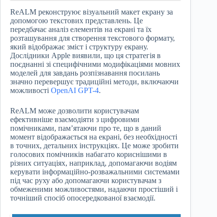
ReALM реконструює візуальний макет екрану за
допомогою текстових представлень. Це
передбачає аналіз елементів на екрані та їх
розташування для створення текстового формату,
який відображає зміст і структуру екрану.
Дослідники Apple виявили, що ця стратегія в
поєднанні зі специфічними модифікаціями мовних
моделей для завдань розпізнавання посилань
значно перевершує традиційні методи, включаючи
можливості
OpenAI
GPT-4
.
ReALM може дозволити користувачам
ефективніше взаємодіяти з цифровими
помічниками, пам’ятаючи про те, що в даний
момент відображається на екрані, без необхідності
в точних, детальних інструкціях. Це може зробити
голосових помічників набагато кориснішими в
різних ситуаціях, наприклад, допомагаючи водіям
керувати інформаційно-розважальними системами
під час руху або допомагаючи користувачам з
обмеженими можливостями, надаючи простіший і
точніший спосіб опосередкованої взаємодії.