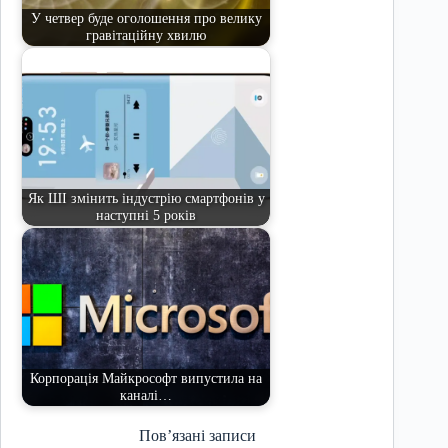
У четвер буде оголошення про велику
гравітаційну хвилю
Як ШІ змінить індустрію смартфонів у
наступні 5 років
Корпорація Майкрософт випустила на
каналі…
Пов’язані записи