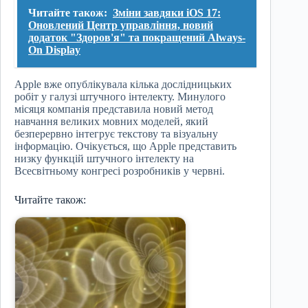
Читайте також:
Зміни завдяки iOS 17:
Оновлений Центр управління, новий
додаток "Здоров'я" та покращений Always-
On Display
Apple вже опублікувала кілька дослідницьких
робіт у галузі штучного інтелекту. Минулого
місяця компанія представила новий метод
навчання великих мовних моделей, який
безперервно інтегрує текстову та візуальну
інформацію. Очікується, що Apple представить
низку функцій штучного інтелекту на
Всесвітньому конгресі розробників у червні.
Читайте також: