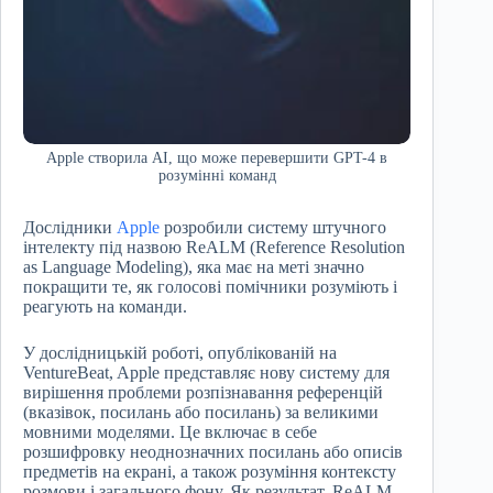
Apple створила AI, що може перевершити GPT-4 в
розумінні команд
Дослідники
Apple
розробили систему штучного
інтелекту під назвою ReALM (Reference Resolution
as Language Modeling), яка має на меті значно
покращити те, як голосові помічники розуміють і
реагують на команди.
У дослідницькій роботі, опублікованій на
VentureBeat, Apple представляє нову систему для
вирішення проблеми розпізнавання референцій
(вказівок, посилань або посилань) за великими
мовними моделями. Це включає в себе
розшифровку неоднозначних посилань або описів
предметів на екрані, а також розуміння контексту
розмови і загального фону. Як результат, ReALM