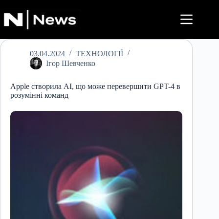
Перейти
до
вмісту
03.04.2024
ТЕХНОЛОГІЇ
Ігор Шевченко
Apple створила AI, що може перевершити GPT-4 в
розумінні команд