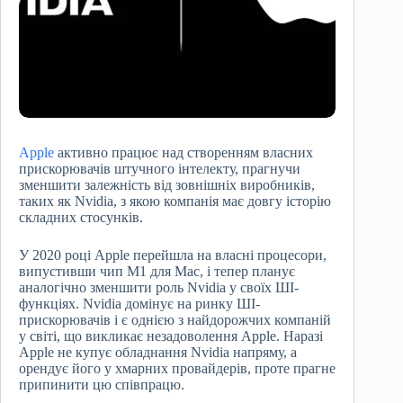
Apple
активно працює над створенням власних
прискорювачів штучного інтелекту, прагнучи
зменшити залежність від зовнішніх виробників,
таких як Nvidia, з якою компанія має довгу історію
складних стосунків.
У 2020 році Apple перейшла на власні процесори,
випустивши чип M1 для Mac, і тепер планує
аналогічно зменшити роль Nvidia у своїх ШІ-
функціях. Nvidia домінує на ринку ШІ-
прискорювачів і є однією з найдорожчих компаній
у світі, що викликає незадоволення Apple. Наразі
Apple не купує обладнання Nvidia напряму, а
орендує його у хмарних провайдерів, проте прагне
припинити цю співпрацю.