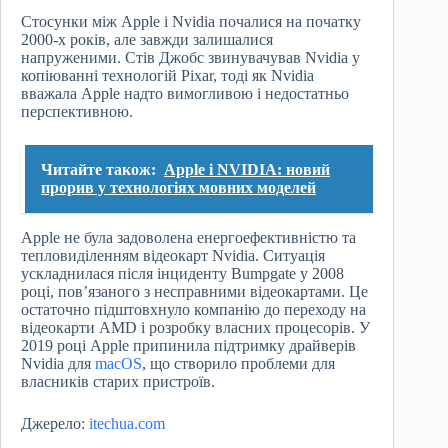
Стосунки між Apple і Nvidia почалися на початку
2000-х років, але завжди залишалися
напруженими. Стів Джобс звинувачував Nvidia у
копіюванні технологій Pixar, тоді як Nvidia
вважала Apple надто вимогливою і недостатньо
перспективною.
Читайте також:
Apple і NVIDIA: новий
прорив у технологіях мовних моделей
Apple не була задоволена енергоефективністю та
тепловиділенням відеокарт Nvidia. Ситуація
ускладнилася після інциденту Bumpgate у 2008
році, пов’язаного з несправними відеокартами. Це
остаточно підштовхнуло компанію до переходу на
відеокарти AMD і розробку власних процесорів. У
2019 році Apple припинила підтримку драйверів
Nvidia для
macOS
, що створило проблеми для
власників старих пристроїв.
Джерело:
itechua.com