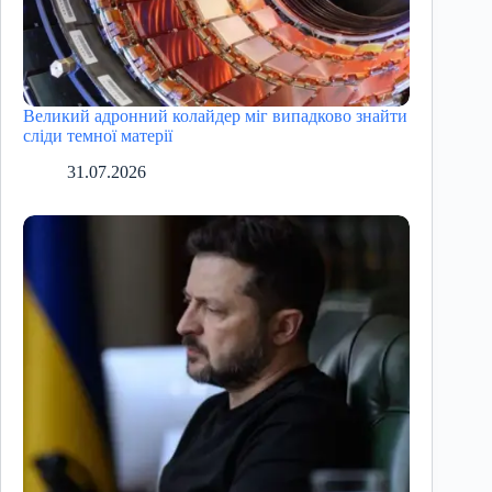
Великий адронний колайдер міг випадково знайти
сліди темної матерії
31.07.2026