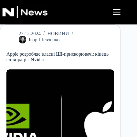
Перейти
до
вмісту
27.12.2024
НОВИНИ
Ігор Шевченко
Apple розробляє власні ШІ-прискорювачі: кінець
співпраці з Nvidia