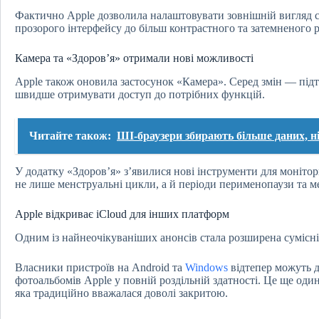
Фактично Apple дозволила налаштовувати зовнішній вигляд с
прозорого інтерфейсу до більш контрастного та затемненого 
Камера та «Здоров’я» отримали нові можливості
Apple також оновила застосунок «Камера». Серед змін — під
швидше отримувати доступ до потрібних функцій.
Читайте також:
ШІ-браузери збирають більше даних, ні
У додатку «Здоров’я» з’явилися нові інструменти для монітор
не лише менструальні цикли, а й періоди перименопаузи та м
Apple відкриває iCloud для інших платформ
Одним із найнеочікуваніших анонсів стала розширена сумісніс
Власники пристроїв на Android та
Windows
відтепер можуть д
фотоальбомів Apple у повній роздільній здатності. Це ще один
яка традиційно вважалася доволі закритою.