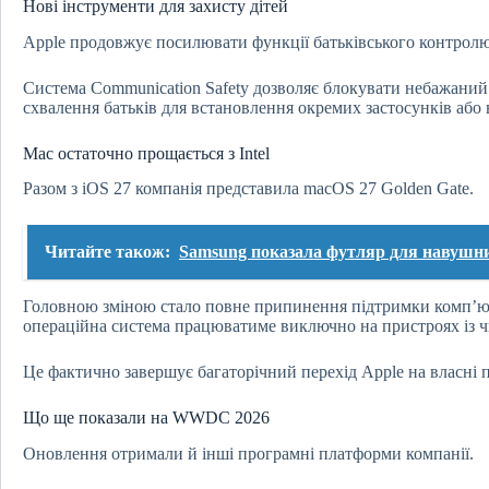
Нові інструменти для захисту дітей
Apple продовжує посилювати функції батьківського контролю
Система Communication Safety дозволяє блокувати небажаний 
схвалення батьків для встановлення окремих застосунків або в
Mac остаточно прощається з Intel
Разом з iOS 27 компанія представила macOS 27 Golden Gate.
Читайте також:
Samsung показала футляр для навушни
Головною зміною стало повне припинення підтримки комп’юте
операційна система працюватиме виключно на пристроях із чи
Це фактично завершує багаторічний перехід Apple на власні п
Що ще показали на WWDC 2026
Оновлення отримали й інші програмні платформи компанії.