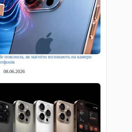
le пояснила, як магніти впливають на камери
ртфонів
08.06.2026