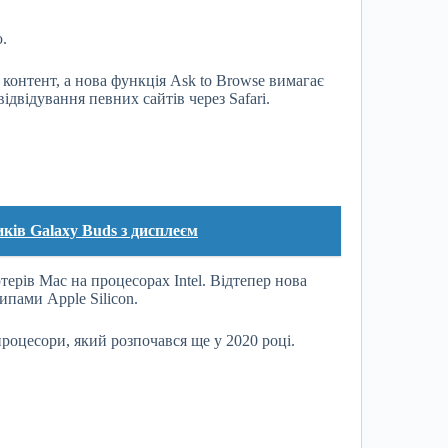
.
контент, а нова функція Ask to Browse вимагає
ідвідування певних сайтів через Safari.
ків Galaxy Buds з дисплеєм
рів Mac на процесорах Intel. Відтепер нова
пами Apple Silicon.
роцесори, який розпочався ще у 2020 році.