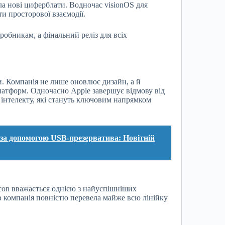
ла нові циферблати. Водночас visionOS для
и просторової взаємодії.
робникам, а фінальний реліз для всіх
и. Компанія не лише оновлює дизайн, а й
платформ. Одночасно Apple завершує відмову від
о інтелекту, які стануть ключовим напрямком
ні за допомогою USB-презерватива: Новітній
licon вважається однією з найуспішніших
ів компанія повністю перевела майже всю лінійку