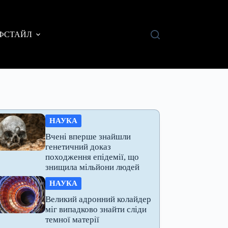
ФСТАЙЛ
НАУКА
Вчені вперше знайшли
генетичний доказ
походження епідемії, що
знищила мільйони людей
НАУКА
Великий адронний колайдер
міг випадково знайти сліди
темної матерії