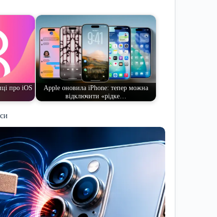
иці про iOS
Apple оновила iPhone: тепер можна
відключити «рідке…
иси