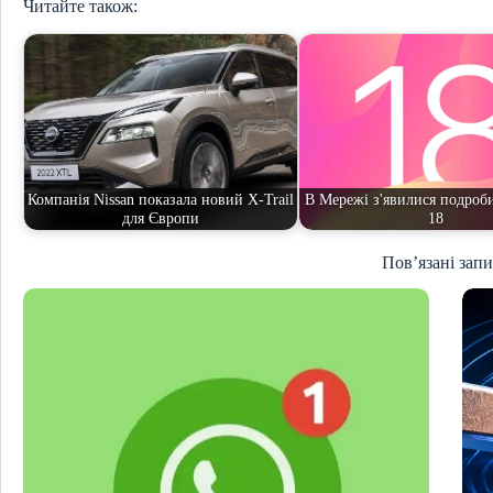
Читайте також:
Компанія Nissan показала новий X-Trail
В Мережі з'явилися подроб
для Європи
18
Пов’язані зап