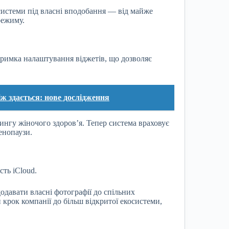
истеми під власні вподобання — від майже
режиму.
тримка налаштування віджетів, що дозволяє
ж здається: нове дослідження
ингу жіночого здоров’я. Тепер система враховує
енопаузи.
ть iCloud.
одавати власні фотографії до спільних
 крок компанії до більш відкритої екосистеми,