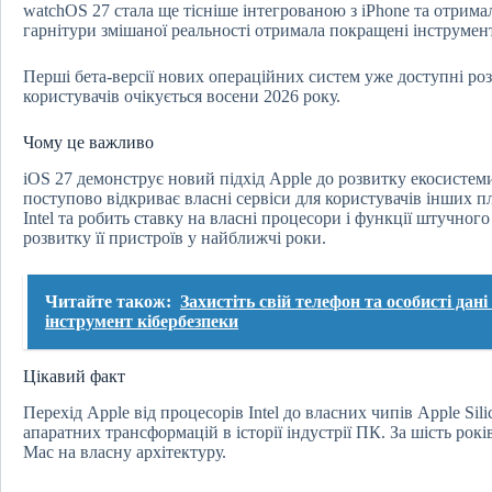
watchOS 27 стала ще тісніше інтегрованою з iPhone та отрима
гарнітури змішаної реальності отримала покращені інструмент
Перші бета-версії нових операційних систем уже доступні роз
користувачів очікується восени 2026 року.
Чому це важливо
iOS 27 демонструє новий підхід Apple до розвитку екосистем
поступово відкриває власні сервіси для користувачів інших 
Intel та робить ставку на власні процесори і функції штучног
розвитку її пристроїв у найближчі роки.
Читайте також:
Захистіть свій телефон та особисті да
інструмент кібербезпеки
Цікавий факт
Перехід Apple від процесорів Intel до власних чипів Apple Si
апаратних трансформацій в історії індустрії ПК. За шість рок
Mac на власну архітектуру.