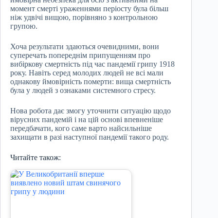
момент смерті ураженнями періосту була більш
ніж удвічі вищою, порівняно з контрольною
групою.
Хоча результати здаються очевидними, вони
суперечать попереднім припущенням про
вибіркову смертність під час пандемії грипу 1918
року. Навіть серед молодих людей не всі мали
однакову ймовірність померти: вища смертність
була у людей з ознаками системного стресу.
Нова робота дає змогу уточнити ситуацію щодо
вірусних пандемій і на цій основі впевненіше
передбачати, кого саме варто найсильніше
захищати в разі наступної пандемії такого роду.
Читайте також: