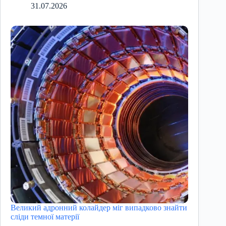
31.07.2026
Великий адронний колайдер міг випадково знайти
сліди темної матерії