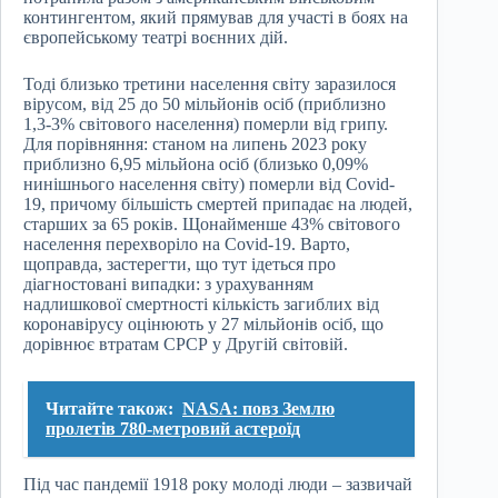
контингентом, який прямував для участі в боях на
європейському театрі воєнних дій.
Тоді близько третини населення світу заразилося
вірусом, від 25 до 50 мільйонів осіб (приблизно
1,3-3% світового населення) померли від грипу.
Для порівняння: станом на липень 2023 року
приблизно 6,95 мільйона осіб (близько 0,09%
нинішнього населення світу) померли від Covid-
19, причому більшість смертей припадає на людей,
старших за 65 років. Щонайменше 43% світового
населення перехворіло на Covid-19. Варто,
щоправда, застерегти, що тут ідеться про
діагностовані випадки: з урахуванням
надлишкової смертності кількість загиблих від
коронавірусу оцінюють у 27 мільйонів осіб, що
дорівнює втратам СРСР у Другій світовій.
Читайте також:
NASA: повз Землю
пролетів 780-метровий астероїд
Під час пандемії 1918 року молоді люди – зазвичай