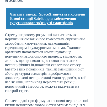
of Sciences.
Читайте також:
SpaceX запустить космічні
базові станції Sateliot для забезпечення
супутникового зв'язку зі смартфонів
Стрес у широкому розумінні визначають як
порушення біологічного гомеостазу, спричинене
хворобами, харчуванням, навколишнім
середовищем і культурними змінами. Тканини
організму намагаються компенсувати це
порушення за допомогою процесу, відомого як
алостаз, що призводить до появи так званих
неспецифічних індикаторів скелетного стресу.
Багато з цих показників, такі як зменшений ріст
або структурна асиметрія, відображають
довгострокові несприятливі стани здоров’я, в той
час як інші, наприклад періостальні реакції,
поротичний гіперостоз, можуть вказувати на
гострий стрес.
Скелетні дані про формування нової періостальної
кістки великогомілкової кістки отримали від 369