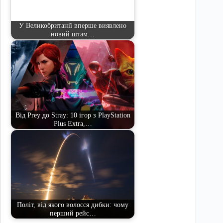
У Великобританії вперше виявлено
новий штам…
Від Prey до Stray: 10 ігор з PlayStation
Plus Extra,…
Політ, від якого волосся дибки: чому
перший рейс…