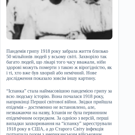
Пандемія грипу 1918 року забрала життя близько
50 мільйонів людей у всьому світі. Захворіло так
багато людей, що лікарі того часу вважали, ніби
здорові можуть померти з такою ж вірогідністю, як
і ті, хто вже був хворий або немічний. Нове
дослідження показало зовсім іншу картину.
“Іспанка” стала наймасовішою пандемією грипу за
всю людську історію. Вона почалася 1918 року,
наприкінці Першої світової війни. Звідки прийшла
епідемія – достеменно не встановлено, але,
незважаючи на назву, Іспанія не була первинним
епідемічним осередком. За однією з версій, перші
випадки захворювання на “іспанку” зареєстрували
1918 року в США, а до Старого Світу інфекція
потрапила разом з американським військовим