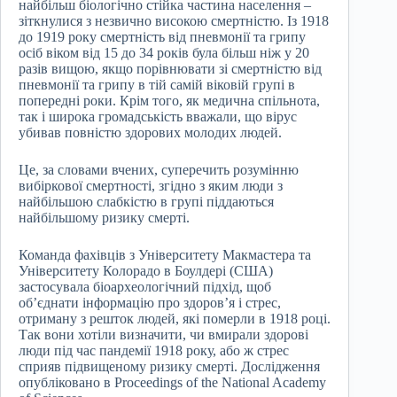
найбільш біологічно стійка частина населення –
зіткнулися з незвично високою смертністю. Із 1918
до 1919 року смертність від пневмонії та грипу
осіб віком від 15 до 34 років була більш ніж у 20
разів вищою, якщо порівнювати зі смертністю від
пневмонії та грипу в тій самій віковій групі в
попередні роки. Крім того, як медична спільнота,
так і широка громадськість вважали, що вірус
убивав повністю здорових молодих людей.
Це, за словами вчених, суперечить розумінню
вибіркової смертності, згідно з яким люди з
найбільшою слабкістю в групі піддаються
найбільшому ризику смерті.
Команда фахівців з Університету Макмастера та
Університету Колорадо в Боулдері (США)
застосувала біоархеологічний підхід, щоб
об’єднати інформацію про здоров’я і стрес,
отриману з решток людей, які померли в 1918 році.
Так вони хотіли визначити, чи вмирали здорові
люди під час пандемії 1918 року, або ж стрес
сприяв підвищеному ризику смерті. Дослідження
опубліковано в Proceedings of the National Academy