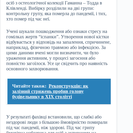
осіб з остеологічної колекції Гаманна – Тодда в
Клівленді. Вибірку розділили на дві групи:
контрольну групу, яка померла до пандемії, і тих,
хто помер під час неї.
Учені шукали пошкодження або ознаки стресу на
гомілках жертв “іспанки”. Утворення нової кістки
відбувається у відповідь на запалення, спричинене,
наприклад, фізичною травмою або інфекцією. За
цими даними вчені могли визначити, чи було
ураження активним, у процесі загоєння або
повністю загоїлося. Усе це свідчить про наявність
основного захворювання.
Читайте також:
Реконструкція: як
залізний стрижень пробив голову
будівельнику в XIX столітті
У результаті фахівці встановили, що слабкі або
нездорові люди з більшою ймовірністю помирали
під час пандемії, ніж здорові. Під час грипу
ймовірна небезпека для осіб з активними на