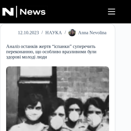
Перейти
до
вмісту
12.10.2023
НАУКА
Anna Nevolina
Аналіз останків жертв “іспанки” суперечить
переконанню, що особливо вразливими були
здорові молоді люди