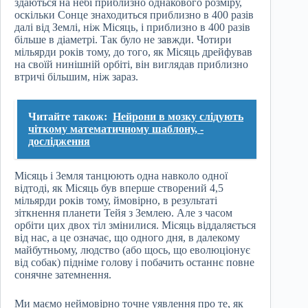
здаються на небі приблизно однакового розміру,
оскільки Сонце знаходиться приблизно в 400 разів
далі від Землі, ніж Місяць, і приблизно в 400 разів
більше в діаметрі. Так було не завжди. Чотири
мільярди років тому, до того, як Місяць дрейфував
на своїй нинішній орбіті, він виглядав приблизно
втричі більшим, ніж зараз.
Читайте також:
Нейрони в мозку слідують
чіткому математичному шаблону, -
дослідження
Місяць і Земля танцюють одна навколо одної
відтоді, як Місяць був вперше створений 4,5
мільярди років тому, ймовірно, в результаті
зіткнення планети Тейя з Землею. Але з часом
орбіти цих двох тіл змінилися. Місяць віддаляється
від нас, а це означає, що одного дня, в далекому
майбутньому, людство (або щось, що еволюціонує
від собак) підніме голову і побачить останнє повне
сонячне затемнення.
Ми маємо неймовірно точне уявлення про те, як