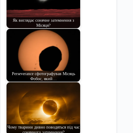
Як виглядає сонячне затемнення з
Місяця?
Perseverance сфотографував Місяць
Фобос, який…
Чому тварини дивно поводяться під час
сонячного затемнення?