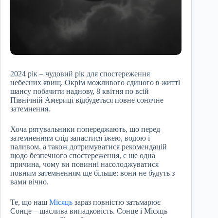
2024 рік – чудовий рік для спостереження
небесних явищ. Окрім можливого єдиного в житті
шансу побачити наднову, 8 квітня по всій
Північній Америці відбудеться повне сонячне
затемнення.
Хоча рятувальники попереджають, що перед
затемненням слід запастися їжею, водою і
паливом, а також дотримуватися рекомендацій
щодо безпечного спостереження, є ще одна
причина, чому ви повинні насолоджуватися
повним затемненням ще більше: вони не будуть з
вами вічно.
Те, що наш
Місяць
зараз повністю затьмарює
Сонце – щаслива випадковість. Сонце і Місяць