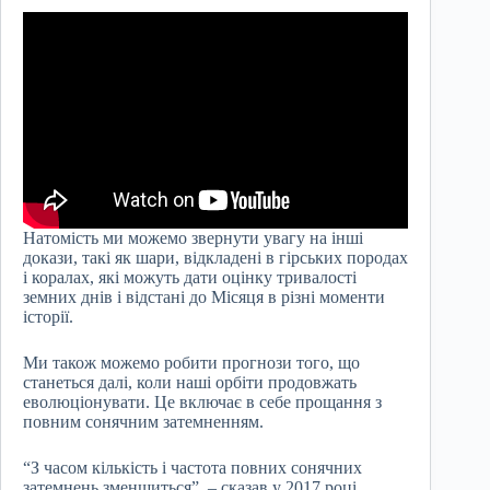
Натомість ми можемо звернути увагу на інші
докази, такі як шари, відкладені в гірських породах
і коралах, які можуть дати оцінку тривалості
земних днів і відстані до Місяця в різні моменти
історії.
Ми також можемо робити прогнози того, що
станеться далі, коли наші орбіти продовжать
еволюціонувати. Це включає в себе прощання з
повним сонячним затемненням.
“З часом кількість і частота повних сонячних
затемнень зменшиться”, – сказав у 2017 році