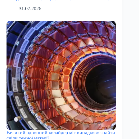
31.07.2026
Великий адронний колайдер міг випадково знайти
сліди темної матерії