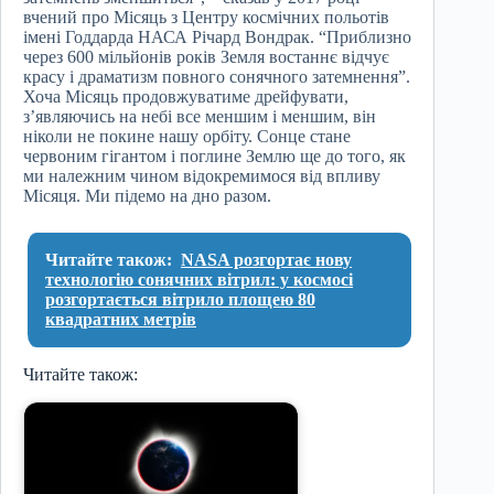
вчений про Місяць з Центру космічних польотів
імені Годдарда НАСА Річард Вондрак. “Приблизно
через 600 мільйонів років Земля востаннє відчує
красу і драматизм повного сонячного затемнення”.
Хоча Місяць продовжуватиме дрейфувати,
з’являючись на небі все меншим і меншим, він
ніколи не покине нашу орбіту. Сонце стане
червоним гігантом і поглине Землю ще до того, як
ми належним чином відокремимося від впливу
Місяця. Ми підемо на дно разом.
Читайте також:
NASA розгортає нову
технологію сонячних вітрил: у космосі
розгортається вітрило площею 80
квадратних метрів
Читайте також: