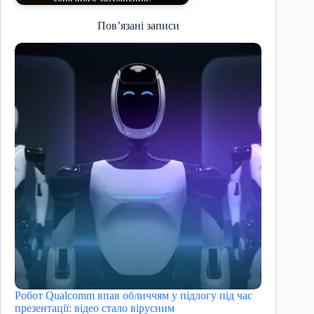
Пов’язані записи
Робот Qualcomm впав обличчям у підлогу під час
презентації: відео стало вірусним