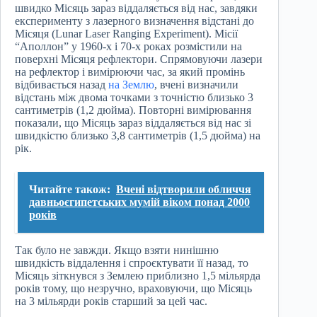
швидко Місяць зараз віддаляється від нас, завдяки
експерименту з лазерного визначення відстані до
Місяця (Lunar Laser Ranging Experiment). Місії
“Аполлон” у 1960-х і 70-х роках розмістили на
поверхні Місяця рефлектори. Спрямовуючи лазери
на рефлектор і вимірюючи час, за який промінь
відбивається назад
на Землю
, вчені визначили
відстань між двома точками з точністю близько 3
сантиметрів (1,2 дюйма). Повторні вимірювання
показали, що Місяць зараз віддаляється від нас зі
швидкістю близько 3,8 сантиметрів (1,5 дюйма) на
рік.
Читайте також:
Вчені відтворили обличчя
давньоєгипетських мумій віком понад 2000
років
Так було не завжди. Якщо взяти нинішню
швидкість віддалення і спроєктувати її назад, то
Місяць зіткнувся з Землею приблизно 1,5 мільярда
років тому, що незручно, враховуючи, що Місяць
на 3 мільярди років старший за цей час.