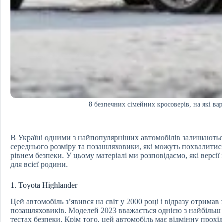
8 безпечних сімейних кросоверів, на які ва
В Україні одними з найпопулярніших автомобілів залишаютьс
середнього розміру та позашляховики, які можуть похвалити
рівнем безпеки. У цьому матеріалі ми розповідаємо, які версі
для всієї родини.
1. Toyota Highlander
Цей автомобіль з’явився на світ у 2000 році і відразу отрима
позашляховиків. Моделей 2023 вважається однією з найбільш б
тестах безпеки. Крім того, цей автомобіль має відмінну прох