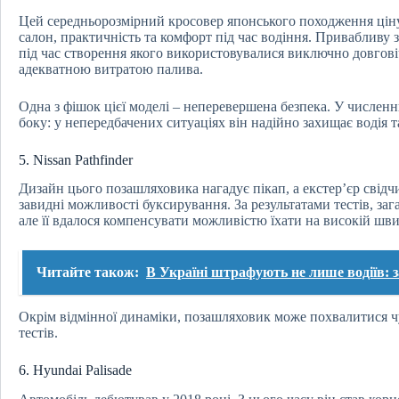
Цей середньорозмірний кросовер японського походження ціну
салон, практичність та комфорт під час водіння. Привабливу 
під час створення якого використовувалися виключно довгов
адекватною витратою палива.
Одна з фішок цієї моделі – неперевершена безпека. У численн
боку: у непередбачених ситуаціях він надійно захищає водія т
5. Nissan Pathfinder
Дизайн цього позашляховика нагадує пікап, а екстер’єр свідчи
завидні можливості буксирування. За результатами тестів, за
але її вдалося компенсувати можливістю їхати на високій шви
Читайте також:
В Україні штрафують не лише водіїв: 
Окрім відмінної динаміки, позашляховик може похвалитися ч
тестів.
6. Hyundai Palisade