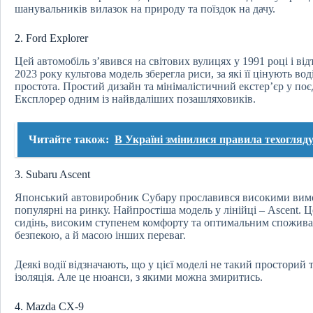
шанувальників вилазок на природу та поїздок на дачу.
2. Ford Explorer
Цей автомобіль з’явився на світових вулицях у 1991 році і ві
2023 року культова модель зберегла риси, за які її цінують воді
простота. Простий дизайн та мінімалістичний екстер’єр у по
Експлорер одним із найвдаліших позашляховиків.
Читайте також:
В Україні змінилися правила техогляду
3. Subaru Ascent
Японський автовиробник Субару прославився високими вимог
популярні на ринку. Найпростіша модель у лінійці – Ascent.
сидінь, високим ступенем комфорту та оптимальним спожива
безпекою, а й масою інших переваг.
Деякі водії відзначають, що у цієї моделі не такий просторий т
ізоляція. Але це нюанси, з якими можна змиритись.
4. Mazda CX-9