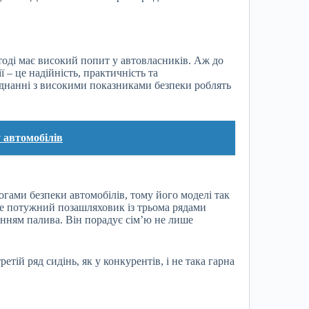
дтоді має високий попит у автовласників. Аж до
ї – це надійність, практичність та
єднанні з високими показниками безпеки роблять
 автомобілів
ами безпеки автомобілів, тому його моделі так
 Це потужний позашляховик із трьома рядами
нням палива. Він порадує сім’ю не лише
ретій ряд сидінь, як у конкурентів, і не така гарна