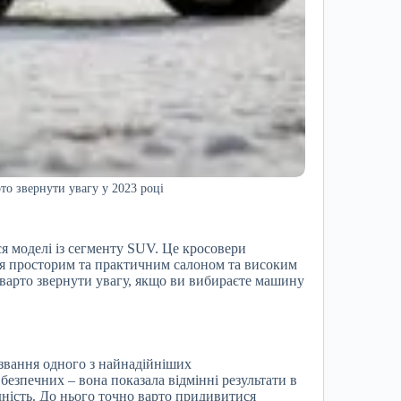
рто звернути увагу у 2023 році
я моделі із сегменту SUV. Це кросовери
ся просторим та практичним салоном та високим
ї варто звернути увагу, якщо ви вибираєте машину
в звання одного з найнадійніших
езпечних – вона показала відмінні результати в
ідність. До нього точно варто придивитися