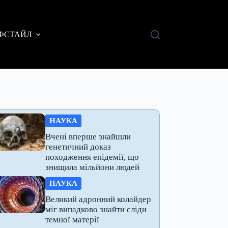
ФСТАЙЛ
НАУКА
Вчені вперше знайшли
генетичний доказ
походження епідемії, що
знищила мільйони людей
НАУКА
Великий адронний колайдер
міг випадково знайти сліди
темної матерії