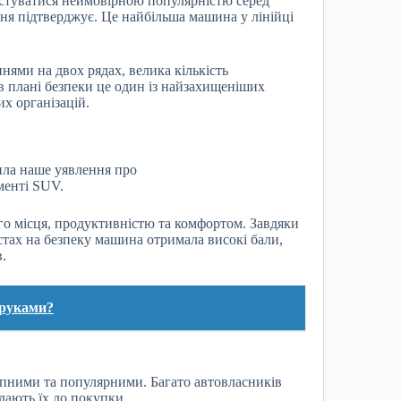
ристуватися неймовірною популярністю серед
ння підтверджує. Це найбільша машина у лінійці
нями на двох рядах, велика кількість
 в плані безпеки це один із найзахищеніших
х організацій.
ила наше уявлення про
менті SUV.
го місця, продуктивністю та комфортом. Завдяки
стах на безпеку машина отримала високі бали,
.
 руками?
упними та популярними. Багато автовласників
дають їх до покупки.