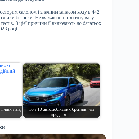
сторим салоном і значним запасом ходу в 442
казники безпеки. Незважаючи на значну вагу
тестів. З цієї причини її включають до багатьох
023 році.
 плівки від
Топ-10 автомобільних брендів, які
продають…
иси