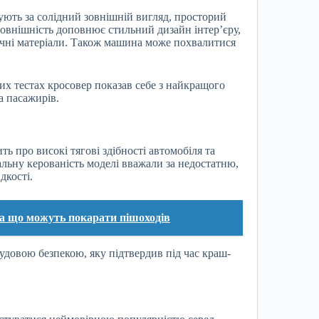
ють за солідний зовнішній вигляд, просторий
зовнішність доповнює стильний дизайн інтер’єру,
ічні матеріали. Також машина може похвалитися
их тестах кросовер показав себе з найкращого
а пасажирів.
ть про високі тягові здібності автомобіля та
гальну керованість моделі вважали за недостатню,
дкості.
за що можуть покарати пішоходів
удовою безпекою, яку підтвердив під час краш-