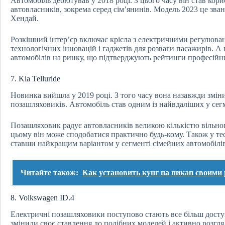
Автомобіль дебютував у 2018 році. З цього часу він став ко
автовласників, зокрема серед сім’янинів. Модель 2023 це зва
Хендай.
Розкішний інтер’єр включає крісла з електричними регулюван
технологічних інновацій і гаджетів для розваги пасажирів. А
автомобілів на ринку, що підтверджують рейтинги професійни
7. Kia Telluride
Новинка вийшла у 2019 році. З того часу вона назавжди змін
позашляховиків. Автомобіль став одним із найвдаліших у сег
Позашляховик радує автовласників великою кількістю вільно
цьому він може сподобатися практично будь-кому. Також у те
ставши найкращим варіантом у сегменті сімейних автомобілів
Читайте також:
Как установить кунг на пикап своими
8. Volkswagen ID.4
Електричні позашляховики поступово стають все більш дост
змінили своє ставлення до подібних моделей і активно розгля