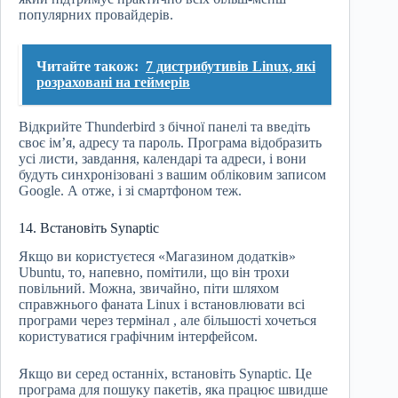
популярних провайдерів.
Читайте також:
7 дистрибутивів Linux, які
розраховані на геймерів
Відкрийте Thunderbird з бічної панелі та введіть
своє ім’я, адресу та пароль. Програма відобразить
усі листи, завдання, календарі та адреси, і вони
будуть синхронізовані з вашим обліковим записом
Google. А отже, і зі смартфоном теж.
14. Встановіть Synaptic
Якщо ви користуєтеся «Магазином додатків»
Ubuntu, то, напевно, помітили, що він трохи
повільний. Можна, звичайно, піти шляхом
справжнього фаната Linux і встановлювати всі
програми через термінал , але більшості хочеться
користуватися графічним інтерфейсом.
Якщо ви серед останніх, встановіть Synaptic. Це
програма для пошуку пакетів, яка працює швидше