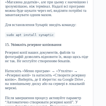
«Магазина додатків», але при цьому є наочнішою і
зрозумілішою, ніж термінал. Надалі всі програми
можна буде шукати через неї, виділяти потрібні та
завантажувати одним махом.
Для встановлення Synaptic введіть команду:
sudo apt install synaptic
15. Увімкніть резервне копіювання
Резервні копії ваших документів, файлів та
фотографій дозволять відновити їх, якщо щось піде
не так. Не нехтуйте створенням бекапів.
Натисніть «Меню програм» → «Утиліти» →
«Резервні копії» та натисніть «Створити резервну
копію». Виберіть, де її зберегти: на Google Drive ,
на зовнішньому диску або на сервері в локальній
мережі.
Після завершення процесу активуйте параметр
“Автоматично створювати резервні копії”. У