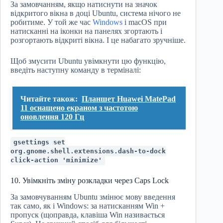
За замовчанням, якщо натиснути на значок
відкритого вікна в доці Ubuntu, система нічого не
робитиме. У той же час
Windows
і macOS при
натисканні на іконки на панелях згортають і
розгортають відкриті вікна. І це набагато зручніше.
Щоб змусити Ubuntu увімкнути цю функцію,
введіть наступну команду в терміналі:
Читайте також:
Планшет Huawei MatePad
11 оснащено екраном з частотою
оновлення 120 Гц
gsettings set
org.gnome.shell.extensions.dash‑to‑dock
click‑action 'minimize'
10. Увімкніть зміну розкладки через Caps Lock
За замовчуванням Ubuntu змінює мову введення
так само, як і Windows: за натисканням Win +
пропуск (щоправда, клавіша Win називається