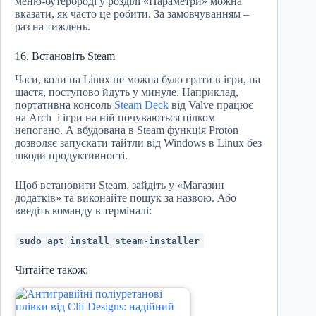
меню-бутерброді у розділі «Параметри» можна
вказати, як часто це робити. За замовчуванням –
раз на тиждень.
16. Встановіть Steam
Часи, коли на Linux не можна було грати в ігри, на
щастя, поступово йдуть у минуле. Наприклад,
портативна консоль
Steam Deck
від Valve працює
на Arch і ігри на ній почуваються цілком
непогано. А вбудована в Steam функція Proton
дозволяє запускати тайтли від Windows в Linux без
шкоди продуктивності.
Щоб встановити Steam, зайдіть у «Магазин
додатків» та виконайте пошук за назвою. Або
введіть команду в терміналі:
sudo apt install steam‑installer
Читайте також: