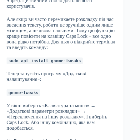
Super). Це звичний спосіб для більшості
користувачів.
Але якщо ви часто перемикаєте розкладку під час
введення тексту, робити це зручніше одним лише
мізинцем, а не двома пальцями. Тому цю функцію
краще повісити на клавішу Caps Lock – все одно
вона рідко потрібна. Для цього відкрийте термінал
та введіть команду:
sudo apt install gnome‑tweaks
Тепер запустіть програму «Додаткові
налаштування»:
gnome‑tweaks
У вікні виберіть «Клавіатура та миша» →
«Додаткові параметри розкладки» →
«Переключення на іншу розкладку». І виберіть
Caps Lock. Або іншу комбінацію, яка вам
подобається.