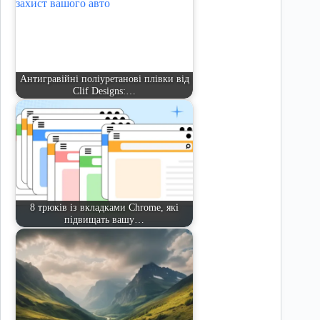
Антигравійні поліуретанові плівки від
Clif Designs:…
8 трюків із вкладками Chrome, які
підвищать вашу…