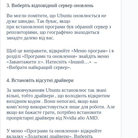
3. Виберіть відповідний сервер оновлень
Ви могли помітити, що Ubuntu оновлюється не
дуже швидко. Так буває, якщо
при встановленні програми був обраний сервер з
репозиторіями, що географічно знаходиться
занадто далеко від вас.
Щоб це виправити, відкрийте «Меню програм» і в
розділі «Програми та оновлення» знайдіть меню
«Завантажити з:». Натисніть «Інший…» →
«Вибрати найкращий сервер».
4. Встановіть відсутні драйвери
За замовчуванням Ubuntu встановлює так звані
вільні, тобто драйвери , що володіють відкритим
вихідним кодом . Вони непогані, якщо ваш
комп’ютер використовується лише для роботи. Але
якщо ви бажаєте грати, потрібно встановити
пропрієтарні драйвери від Nvidia або AMD.
У меню «Програми та оновлення» відкрийте
вкладку «Додаткові драйвери». Виберіть