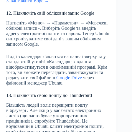
Завантажити Edge →
12. Підключіть свій обліковий запис Google
Натисніть «Меню» → «Параметри» → «Мережеві
облікові записи». Виберіть Google та введіть
адресу електронної пошти та пароль. Тепер Ubuntu
синхронізуватиме свої дані з вашим обліковим
записом Google.
Події з календаря з’являться на панелі зверху та у
стандартній утиліті «Календар»; завдання
відображатимуться в однойменній програмі. Крім
того, ви зможете переглядати, завантажувати та
редагувати свої файли в
Google Drive
через
файловий менеджер Ubuntu.
13. Підключіть свою пошту до Thunderbird
Більшість людей воліє перевіряти пошту
в браузері . Але якщо у вас багато електронних
листів (що часто буває у корпоративних
працівників), спробуйте Thunderbird. Це
вбудований в Ubuntu клієнт електронної пошти,
який підтримує практично всіх більш-менш