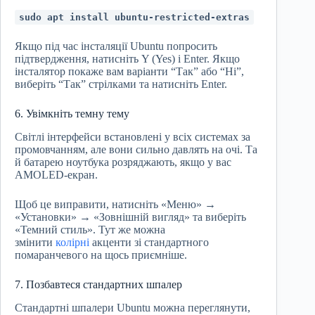
sudo apt install ubuntu‑restricted‑extras
Якщо під час інсталяції Ubuntu попросить
підтвердження, натисніть Y (Yes) і Enter. Якщо
інсталятор покаже вам варіанти “Так” або “Ні”,
виберіть “Так” стрілками та натисніть Enter.
6. Увімкніть темну тему
Світлі інтерфейси встановлені у всіх системах за
промовчанням, але вони сильно давлять на очі. Та
й батарею ноутбука розряджають, якщо у вас
AMOLED-екран.
Щоб це виправити, натисніть «Меню» →
«Установки» → «Зовнішній вигляд» та виберіть
«Темний стиль». Тут же можна
змінити
колірні
акценти зі стандартного
помаранчевого на щось приємніше.
7. Позбавтеся стандартних шпалер
Стандартні шпалери Ubuntu можна переглянути,