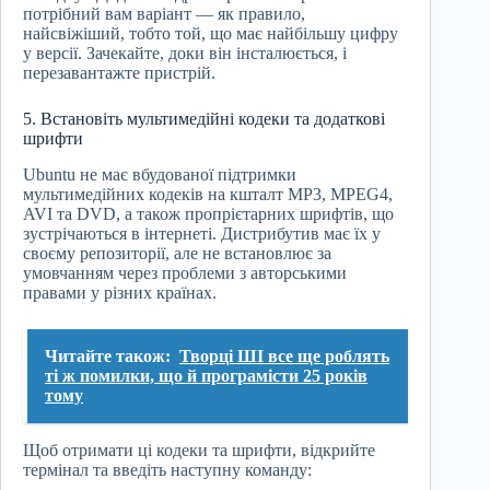
потрібний вам варіант — як правило,
найсвіжіший, тобто той, що має найбільшу цифру
у версії. Зачекайте, доки він інсталюється, і
перезавантажте пристрій.
5. Встановіть мультимедійні кодеки та додаткові
шрифти
Ubuntu не має вбудованої підтримки
мультимедійних кодеків на кшталт MP3, MPEG4,
AVI та DVD, а також пропрієтарних шрифтів, що
зустрічаються в інтернеті. Дистрибутив має їх у
своєму репозиторії, але не встановлює за
умовчанням через проблеми з авторськими
правами у різних країнах.
Читайте також:
Творці ШІ все ще роблять
ті ж помилки, що й програмісти 25 років
тому
Щоб отримати ці кодеки та шрифти, відкрийте
термінал та введіть наступну команду: