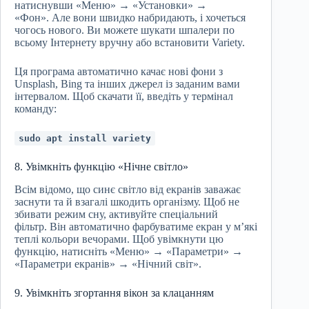
натиснувши «Меню» → «Установки» →
«Фон». Але вони швидко набридають, і хочеться
чогось нового. Ви можете шукати шпалери по
всьому Інтернету вручну або встановити Variety.
Ця програма автоматично качає нові фони з
Unsplash, Bing та інших джерел із заданим вами
інтервалом. Щоб скачати її, введіть у термінал
команду:
sudo apt install variety
8. Увімкніть функцію «Нічне світло»
Всім відомо, що синє світло від екранів заважає
заснути та й взагалі шкодить організму. Щоб не
збивати режим сну, активуйте спеціальний
фільтр. Він автоматично фарбуватиме екран у м’які
теплі кольори вечорами. Щоб увімкнути цю
функцію, натисніть «Меню» → «Параметри» →
«Параметри екранів» → «Нічний світ».
9. Увімкніть згортання вікон за клацанням