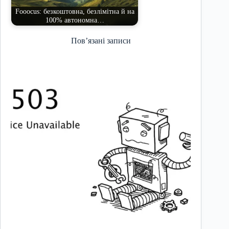
Fooocus: безкоштовна, безлімітна й на
100% автономна…
Пов’язані записи