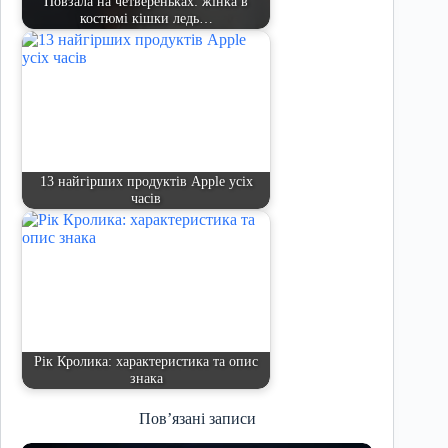
Повзала на четвереньках: жінка в
костюмі кішки ледь…
13 найгірших продуктів Apple усіх
часів
Рік Кролика: характеристика та опис
знака
Пов’язані записи