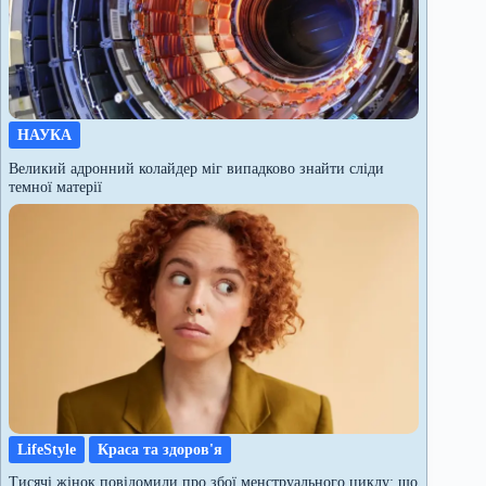
НАУКА
Великий адронний колайдер міг випадково знайти сліди
темної матерії
LifeStyle
Краса та здоров'я
Тисячі жінок повідомили про збої менструального циклу: що