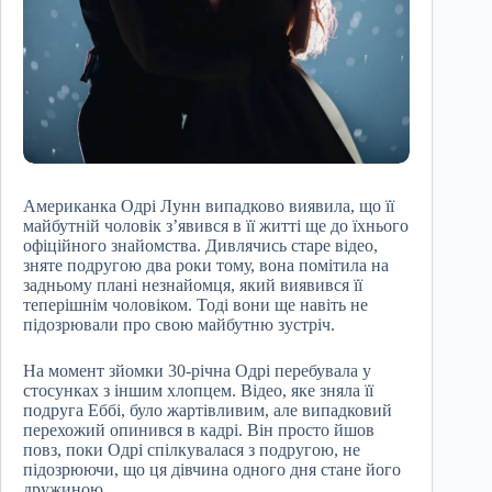
Американка Одрі Лунн випадково виявила, що її
майбутній чоловік з’явився в її житті ще до їхнього
офіційного знайомства. Дивлячись старе відео,
зняте подругою два роки тому, вона помітила на
задньому плані незнайомця, який виявився її
теперішнім чоловіком. Тоді вони ще навіть не
підозрювали про свою майбутню зустріч.
На момент зйомки 30-річна Одрі перебувала у
стосунках з іншим хлопцем. Відео, яке зняла її
подруга Еббі, було жартівливим, але випадковий
перехожий опинився в кадрі. Він просто йшов
повз, поки Одрі спілкувалася з подругою, не
підозрюючи, що ця дівчина одного дня стане його
дружиною.