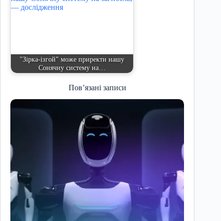
"Зірка-ізгой" може приректи нашу
Сонячну систему на…
Пов’язані записи