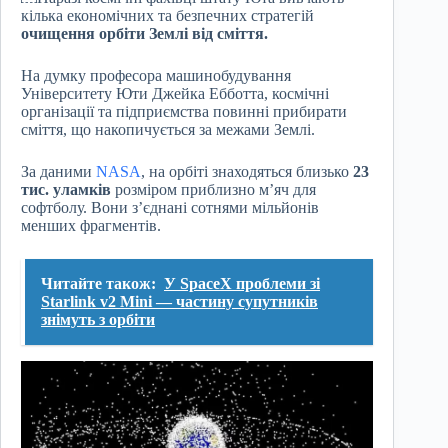
кілька економічних та безпечних стратегій
очищення орбіти Землі від сміття.
На думку професора машинобудування
Університету Юти Джейка Ебботта, космічні
організації та підприємства повинні прибирати
сміття, що накопичується за межами Землі.
За даними
NASA
, на орбіті знаходяться близько
23
тис. уламків
розміром приблизно м’яч для
софтболу. Вони з’єднані сотнями мільйонів
менших фрагментів.
Читайте також:
У SpaceX проблеми зі
Starlink v2 Mini — частину супутників
знімуть з орбіти