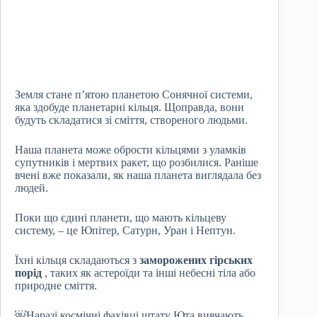
Земля стане п’ятою планетою Сонячної системи,
яка здобуде планетарні кільця. Щоправда, вони
будуть складатися зі сміття, створеного людьми.
Наша планета може обрости кільцями з уламків
супутників і мертвих ракет, що розбилися. Раніше
вчені вже показали, як наша планета виглядала без
людей.
Поки що єдині планети, що мають кільцеву
систему, – це Юпітер, Сатурн, Уран і Нептун.
Їхні кільця складаються з
заморожених гірських
порід
, таких як астероїди та інші небесні тіла або
природне сміття.
￼Наразі космічні фахівці штату Юта вивчають