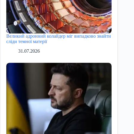
Великий адронний колайдер міг випадково знайти
сліди темної матерії
31.07.2026