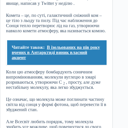
явище, написав у Twitter у неділю .
Комета – це, по суті, галактичний сніжний ком –
це тіло з льоду та пилу. Під час наближення до
Сонця тепло перетворює лід на газ, утворюючи
навколо комети атмосферу, яка називається комою.
Читайте також:
В ізольованих на пів року
вчених в Антарктиді виник власний
акцент
Коли цю атмосферу бомбардують сонячним
випромінюванням, молекули вуглецю в хмарі
розриваються, утворюючи C
, просту, але дуже
2
нестабільну молекулу, яка легко збуджується.
Це означає, що молекула може поглинати частину
світла від сонця у формі фотона, щоб перевести її в
збуджений стан.
Але Всесвіт любить порядок, тому молекула
зробить усе можливе, щоб повернутися до свого