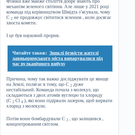
Фізики вже майже століття добре знають про
механізм зеленого світіння. Але лише у 2021 році
команда під керівництвом Шмідта з’ясувала, чому
C
не продовжує світитися зеленим , коли досягає
2
хвоста комети.
І це був науковий прорив.
Читайте також:
Зниклі безвісти жителі
давньоримського міста випарувалися під
час вулканічного вибуху
Причина, чому так важко досліджувати це явище
на Землі, полягає в тому, що C
дуже
2
нестабільний. Команда почала з молекул, що
складаються з двох атомів вуглецю та хлориду
(C
Cl
), які вони підірвали лазером, щоб вирвати
2
4
хлорид з молекули.
Потім вони бомбардували C
, що залишився ,
2
концентрованим світлом.