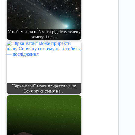
У небі можна побачити рідкісну зелену
комету, і це…
"Зірка-ізгой" може приректи нашу
Сонячну систему на…