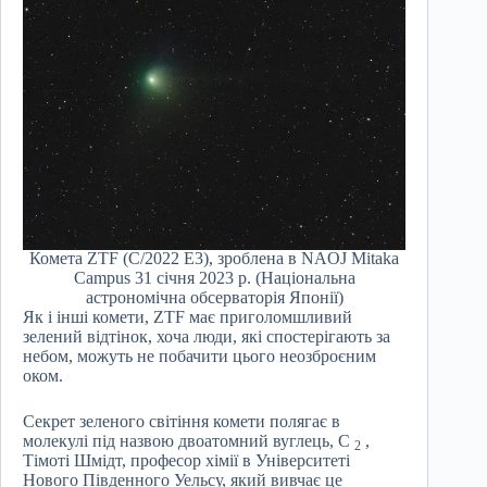
Комета ZTF (C/2022 E3), зроблена в NAOJ Mitaka
Campus 31 січня 2023 р. (Національна
астрономічна обсерваторія Японії)
Як і інші комети, ZTF має приголомшливий
зелений відтінок, хоча люди, які спостерігають за
небом, можуть не побачити цього неозброєним
оком.
Секрет зеленого світіння комети полягає в
молекулі під назвою двоатомний вуглець, C
,
2
Тімоті Шмідт, професор хімії в Університеті
Нового Південного Уельсу, який вивчає це