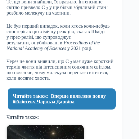
Те, що вони знайшли, їх вразило. Інтенсивне
світло призвело C
у ще більш збудливий стан і
2
розбило молекулу на частини.
Це був перший випадок, коли хтось коли-небудь
спостерігав цю хімічну реакцію, сказав Шмідт
у прес-релізі, що супроводжує
результати, опубліковані в
Proceedings of the
National Academy of Sciences
у 2021 році.
Через це вони виявили, що C
має дуже короткий
2
термін життя під інтенсивним сонячним світлом,
що пояснює, чому молекула перестає світитися,
коли досягає хвоста.
Читайте також:
Вперше виявлено повну
бібліотеку Чарльза Дарвіна
Читайте також: