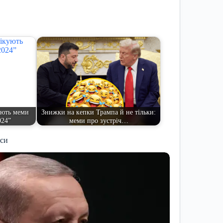
ують меми
Знижки на кепки Трампа й не тільки:
024”
меми про зустріч…
иси