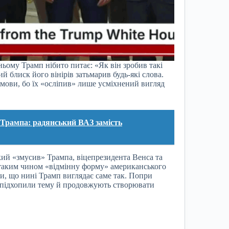
 ньому Трамп нібито питає: «Як він зробив такі
й блиск його вінірів затьмарив будь-які слова.
омови, бо їх «осліпив» лише усміхнений вигляд
 Трампа: радянський ВАЗ замість
кий «змусив» Трампа, віцепрезидента Венса та
таким чином «відмінну форму» американського
, що нині Трамп виглядає саме так. Попри
о підхопили тему й продовжують створювати