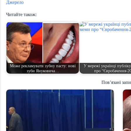
Джерело
Читайте також:
Може рекламувати зубну пасту: нові
У мережі українці публік
зуби Януковича…
про “Євробачення-2
Пов’язані зап