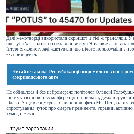
Далі мемотворці використали скріншот із тієї ж трансляції. У
білі зуби?» — натяк на недавній виступ Януковича, де яскрави
Інтернет-користувачі жартували, що нічого не зрозуміли з пр
експрезидента.
Читайте також:
Республіканці осоромилися з постером
американського авто
Не обійшлося й без нейромереж: політолог Олексій Голобуць
інших учасників пресконференції танцювати, демонструючи 
лідера. А ще в соцмережах поширили фото МС Петі, жартуючи
спростування чуток про смерть президента, українці активн
кумедні меми.