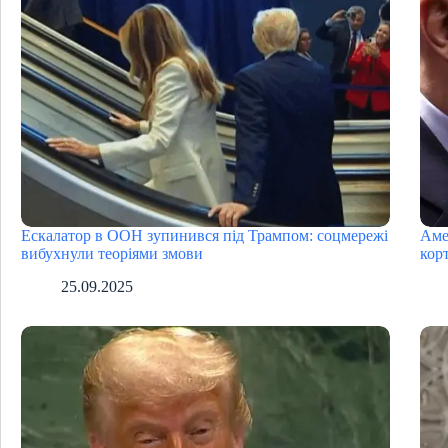
Ескалатор в ООН зупинився під Трампом: соцмережі
Аме
вибухнули теоріями змови
кор
25.09.2025