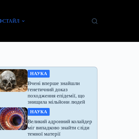
ФСТАЙЛ
НАУКА
Вчені вперше знайшли
генетичний доказ
походження епідемії, що
знищила мільйони людей
НАУКА
Великий адронний колайдер
міг випадково знайти сліди
темної матерії