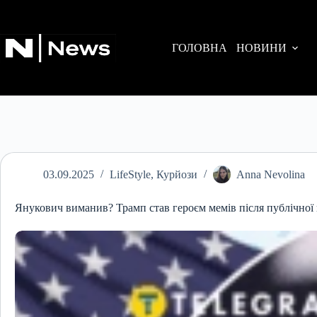
Перейти
до
вмісту
ГОЛОВНА
НОВИНИ
03.09.2025
LifeStyle
,
Курйози
Anna Nevolina
Янукович виманив? Трамп став героєм мемів після публічної