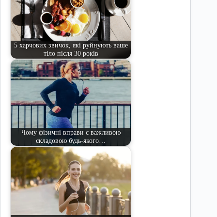
5 харчових звичок, які руйнують ваше
тіло після 30 років
Чому фізичні вправи є важливою
складовою будь-якого…