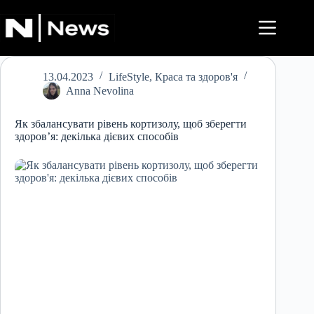
Перейти
до
вмісту
13.04.2023
LifeStyle
,
Краса та здоров'я
Anna Nevolina
Як збалансувати рівень кортизолу, щоб зберегти
здоров’я: декілька дієвих способів