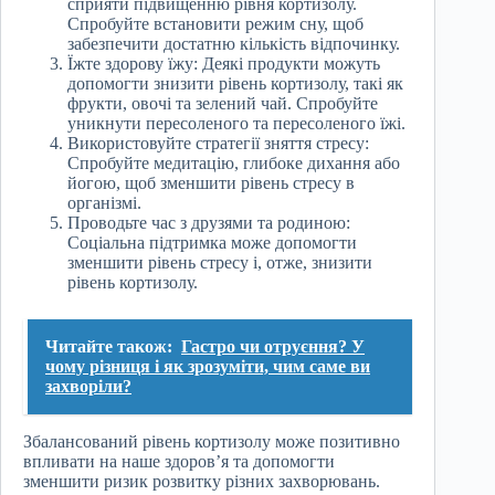
сприяти підвищенню рівня кортизолу.
Спробуйте встановити режим сну, щоб
забезпечити достатню кількість відпочинку.
Їжте здорову їжу: Деякі продукти можуть
допомогти знизити рівень кортизолу, такі як
фрукти, овочі та зелений чай. Спробуйте
уникнути пересоленого та пересоленого їжі.
Використовуйте стратегії зняття стресу:
Спробуйте медитацію, глибоке дихання або
йогою, щоб зменшити рівень стресу в
організмі.
Проводьте час з друзями та родиною:
Соціальна підтримка може допомогти
зменшити рівень стресу і, отже, знизити
рівень кортизолу.
Читайте також:
Гастро чи отруєння? У
чому різниця і як зрозуміти, чим саме ви
захворіли?
Збалансований рівень кортизолу може позитивно
впливати на наше здоров’я та допомогти
зменшити ризик розвитку різних захворювань.