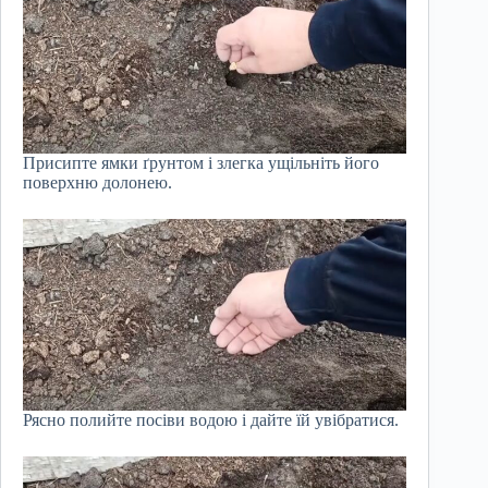
Присипте ямки ґрунтом і злегка ущільніть його
поверхню долонею.
Рясно полийте посіви водою і дайте їй увібратися.