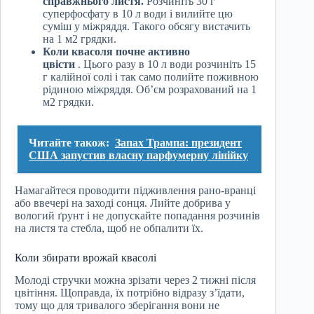
справжнього листя.
Розчиніть 30 г
суперфосфату в 10 л води і вилийте цю
суміш у міжряддя. Такого обсягу вистачить
на 1 м2 грядки.
Коли квасоля почне активно
цвісти
. Цього разу в 10 л води розчиніть 15
г калійної солі і так само полийте поживною
рідиною міжряддя. Об’єм розрахований на 1
м2 грядки.
Читайте також:
Запах Трампа: президент
США запустив власну парфумерну лінійку
Намагайтеся проводити підживлення рано-вранці
або ввечері на заході сонця. Лийте добрива у
вологий ґрунт і не допускайте попадання розчинів
на листя та стебла, щоб не обпалити їх.
Коли збирати врожай квасолі
Молоді стручки можна зрізати через 2 тижні після
цвітіння. Щоправда, їх потрібно відразу з’їдати,
тому що для тривалого зберігання вони не