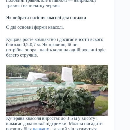
половині травня, але в півночі — наприкінці
травня і на початку червня.
Як вибрати насіння квасолі для посадки
Є дві основні форми квасолі.
Кущова росте компактно і досягає висоти всього
близько 0,5-0,7 м. Як правило, їй не
потрібна опора , навіть коли на одній рослині зріє
багато стручків.
Кучерява квасоля виростає до 3-5 м у висоту і
вимагає додаткової підтримки. Можна посадити
рослину біля
паркану
, за який чіплятимуться