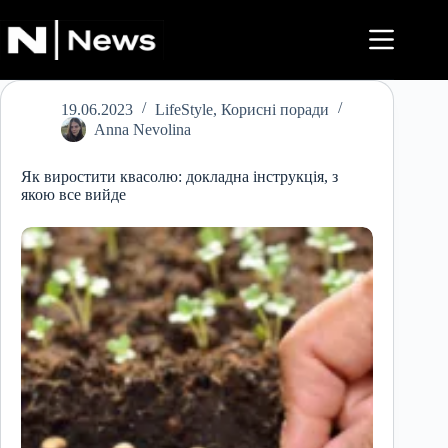
Перейти
до
вмісту
19.06.2023
LifeStyle
,
Корисні поради
Anna Nevolina
Як виростити квасолю: докладна інструкція, з
якою все вийде