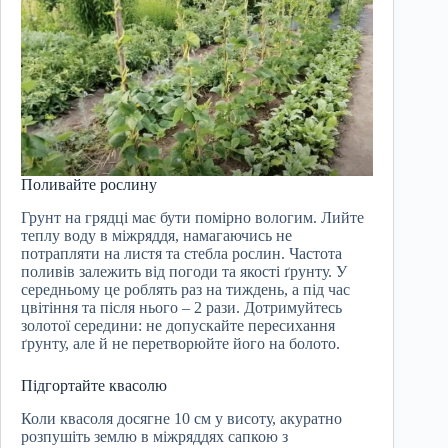
Поливайте рослину
Грунт на грядці має бути помірно вологим. Лийте
теплу воду в міжряддя, намагаючись не
потрапляти на листя та стебла рослин. Частота
поливів залежить від погоди та якості ґрунту. У
середньому це роблять раз на тиждень, а під час
цвітіння та після нього – 2 рази. Дотримуйтесь
золотої середини: не допускайте пересихання
ґрунту, але й не перетворюйте його на болото.
Підгортайте квасолю
Коли квасоля досягне 10 см у висоту, акуратно
розпушіть землю в міжряддях сапкою з