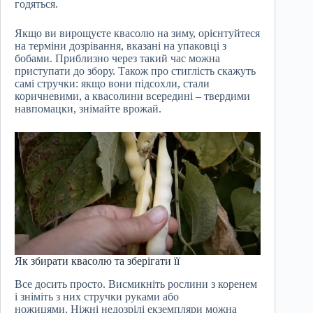
годяться.
Якщо ви вирощуєте квасолю на зиму, орієнтуйтеся
на терміни дозрівання, вказані на упаковці з
бобами. Приблизно через такий час можна
приступати до збору. Також про стиглість скажуть
самі стручки: якщо вони підсохли, стали
коричневими, а квасолини всередині – твердими
навпомацки, знімайте врожай.
Як збирати квасолю та зберігати її
Все досить просто. Висмикніть рослини з коренем
і зніміть з них стручки руками або
ножицями. Ніжні недозрілі екземпляри можна