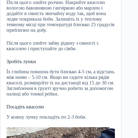
Після цього злийте розчин. Накрийте квасолю
вологою бавовняною ганчіркою або марлею і
додайте в ємність звичайну воду так, щоб вона
ледве покривала боби. Залишіть їх у теплому
темному місці при температурі близько 25 градусів
приблизно на добу.
Після цього злийте зайву рідину з ємності з
квасолею і приступайте до сівби.
Зробіть лунки
Їх глибина повинна бути близько 4-5 см, а відстань
між ними – 5-10 см. Якщо ви садите кілька рядів
квасолі, розміщуйте їх на дистанції від 15 до 30 см.
Заглиблення в ґрунті зручно робити за допомогою
палиці або тонкої рейки.
Посадіть квасолю
У кожну лунку покладіть по 2-3 боби.