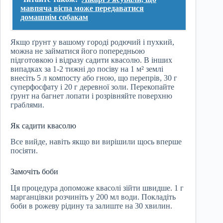
мавпяча віспа може передаватися
домашнім собакам
Якщо ґрунт у вашому городі родючий і пухкий,
можна не займатися його попередньою
підготовкою і відразу садити квасолю. В інших
випадках за 1-2 тижні до посіву на 1 м² землі
внесіть 5 л компосту або гною, що перепрів, 30 г
суперфосфату і 20 г деревної золи. Перекопайте
ґрунт на багнет лопати і розрівняйте поверхню
граблями.
Як садити квасолю
Все вийде, навіть якщо ви вирішили щось вперше
посіяти.
Замочіть боби
Ця процедура допоможе квасолі зійти швидше. 1 г
марганцівки розчиніть у 200 мл води. Покладіть
боби в рожеву рідину та залиште на 30 хвилин.