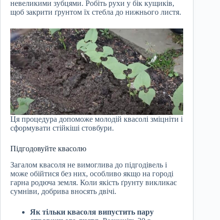
невеликими зубцями. Робіть рухи у бік кущиків,
щоб закрити ґрунтом їх стебла до нижнього листя.
Ця процедура допоможе молодій квасолі зміцніти і
сформувати стійкіші стовбури.
Підгодовуйте квасолю
Загалом квасоля не вимоглива до підгодівель і
може обійтися без них, особливо якщо на городі
гарна родюча земля. Коли якість ґрунту викликає
сумніви, добрива вносять двічі.
Як тільки квасоля випустить пару