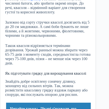
численні батоги, або зробити окремі опори. До
речі, квасоля – відмінний варіант для створення
густої та корисної живоплоту.
Залежно від сорту стручки квасолі досягають від 5
до 20 см завдовжки. А самі боби бувають не лише
білими, а й жовтими, червоними, фіолетовими,
чорними та різнокольоровими.
Також квасоля відрізняється термінами
дозрівання. Урожай ранньої можна збирати через
65-75 днів з моменту сходів, середньостигла готова
через 75-100 днів, пізня – не менше ніж через 100
днів.
Як підготувати грядку для вирощування квасолі
Знайдіть добре освітлену сонячну ділянку,
захищену від сильних вітрів. Так, можна
розмістити квасоляну грядку вздовж паркану або
споруди, які послужать опорою для рослин.
Читайте також:
Лікарі зʼясували, що