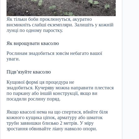
Як тільки боби проклюнуться, акуратно
висмикніть слабші екземпляри. Залишіть у кожній
лунці по одному паростку.
Як вирощувати квасолю
Рослинам знадобиться зовсім небагато вашої
уваги.
Підв’язуйте квасолю
Кущової формі ця процедура не
знадобиться. Кучеряву можна направити плестися
по паркану або іншій конструкції, якщо ви
посадили рослину поряд.
Якщо квасолі нема на що спертися, вбийте біля
кожного кущика ціпок, арматуру або шматок
труби заввишки близько 2 метрів. У міру
зростання обвивайте ліану навколо опори.