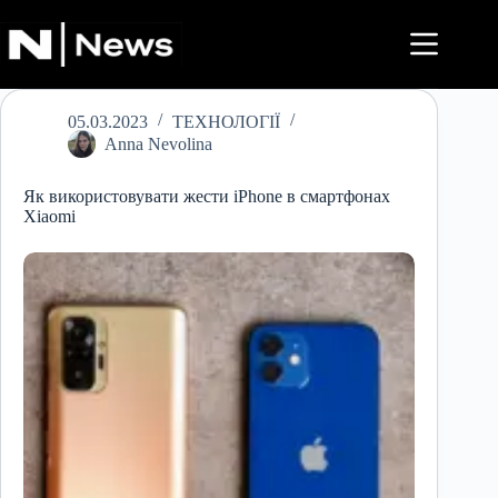
Перейти
до
вмісту
05.03.2023
ТЕХНОЛОГІЇ
Anna Nevolina
Як використовувати жести iPhone в смартфонах
Xiaomi