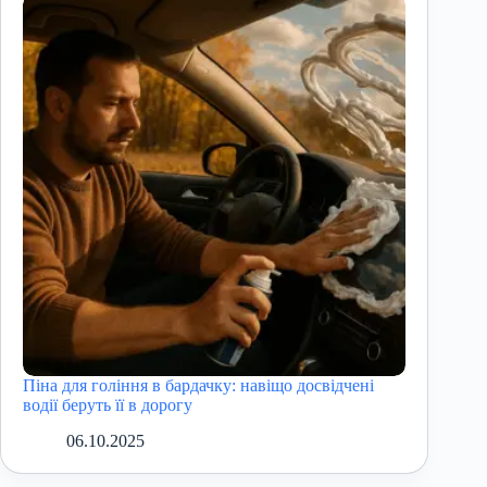
Піна для гоління в бардачку: навіщо досвідчені
водії беруть її в дорогу
06.10.2025