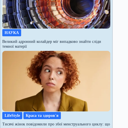
НАУКА
Великий адронний колайдер міг випадково знайти сліди
темної матерії
LifeStyle
Краса та здоров'я
Тисячі жінок повідомили про збої менструального циклу: що