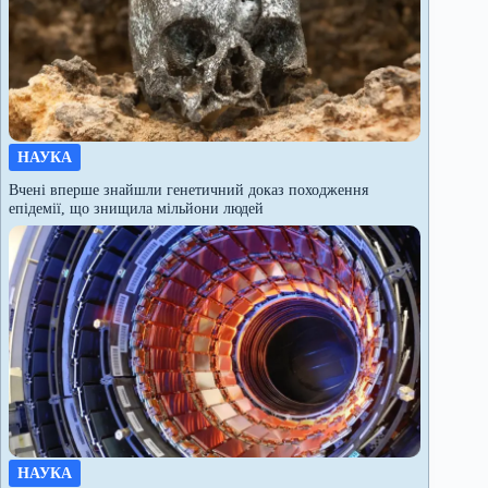
НАУКА
Вчені вперше знайшли генетичний доказ походження
епідемії, що знищила мільйони людей
НАУКА