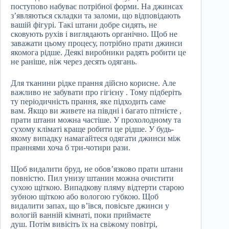
поступово набуває потрібної форми. На джинсах
з’являються складки та заломи, що відповідають
вашій фігурі. Такі штани добре сидять, не
сковують рухів і виглядають органічно. Щоб не
заважати цьому процесу, потрібно прати джинси
якомога рідше. Деякі виробники радять робити це
не раніше, ніж через десять одягань.
Для тканини рідке прання дійсно корисне. Але
важливо не забувати про гігієну . Тому підберіть
ту періодичність прання, яке підходить саме
вам. Якщо ви живете на півдні і багато пітнієте ,
прати штани можна частіше. У прохолодному та
сухому кліматі краще робити це рідше. У будь-
якому випадку намагайтеся одягати джинси між
праннями хоча б три-чотири рази.
Щоб видалити бруд, не обов’язково прати штани
повністю. Пил унизу штанин можна очистити
сухою щіткою. Випадкову пляму відтерти старою
зубною щіткою або вологою губкою. Щоб
видалити запах, що в’ївся, повісьте джинси у
вологій ванній кімнаті, поки приймаєте
душ. Потім вивісіть їх на свіжому повітрі,