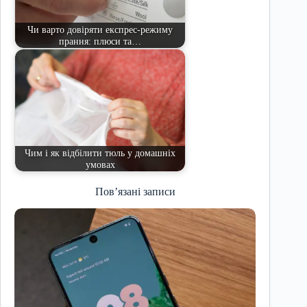
Чи варто довіряти експрес-режиму
прання: плюси та…
Чим і як відбілити тюль у домашніх
умовах
Пов’язані записи