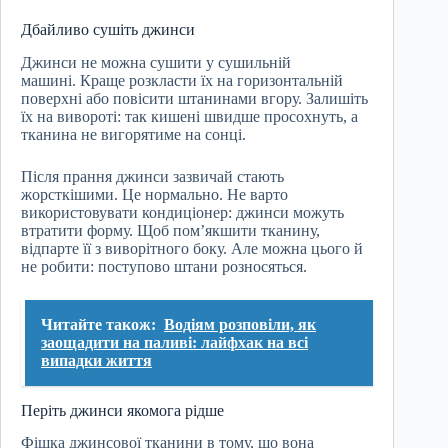
Дбайливо сушіть джинси
Джинси не можна сушити у сушильній
машині. Краще розкласти їх на горизонтальній
поверхні або повісити штанинами вгору. Залишіть
їх на вивороті: так кишені швидше просохнуть, а
тканина не вигорятиме на сонці.
Після прання джинси зазвичай стають
жорсткішими. Це нормально. Не варто
використовувати кондиціонер: джинси можуть
втратити форму. Щоб пом’якшити тканину,
відпарте її з виворітного боку. Але можна цього й
не робити: поступово штани розносяться.
Читайте також:
Водіям розповіли, як
заощадити на паливі: лайфхак на всі
випадки життя
Періть джинси якомога рідше
Фішка джинсової тканини в тому, що вона