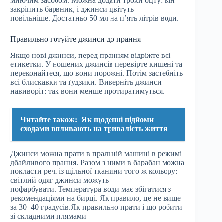
миючим засобом. Можна додати трохи оцту: він
закріпить барвник, і джинси цвітуть
повільніше. Достатньо 50 мл на п’ять літрів води.
Правильно готуйте джинси до прання
Якщо нові джинси, перед пранням відріжте всі
етикетки. У ношених джинсів перевірте кишені та
переконайтеся, що вони порожні. Потім застебніть
всі блискавки та ґудзики. Виверніть джинси
навиворіт: так вони менше протиратимуться.
Читайте також:
Як щоденні підйоми
сходами впливають на тривалість життя
Джинси можна прати в пральній машині в режимі
дбайливого прання. Разом з ними в барабан можна
покласти речі із щільної тканини того ж кольору:
світлий одяг джинси можуть
пофарбувати. Температура води має збігатися з
рекомендаціями на бирці. Як правило, це не вище
за 30–40 градусів.Як правильно прати і що робити
зі складними плямами