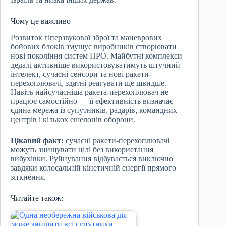
Чому це важливо
Розвиток гіперзвукової зброї та маневрових
бойових блоків змушує виробників створювати
нові покоління систем ПРО. Майбутні комплекси
дедалі активніше використовуватимуть штучний
інтелект, сучасні сенсори та нові ракети-
перехоплювачі, здатні реагувати ще швидше.
Навіть найсучасніша ракета-перехоплювач не
працює самостійно — її ефективність визначає
єдина мережа із супутників, радарів, командних
центрів і кількох ешелонів оборони.
Цікавий факт:
сучасні ракети-перехоплювачі
можуть знищувати цілі без використання
вибухівки. Руйнування відбувається виключно
завдяки колосальній кінетичній енергії прямого
зіткнення.
Читайте також: