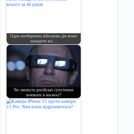
Одна необережна військова дія може
знищити всі…
Чи зможуть російські супутники
воювати в космосі?