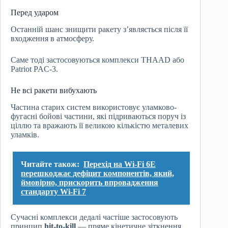
Перед ударом
Останній шанс знищити ракету з’являється після її
входження в атмосферу.
Саме тоді застосовуються комплекси THAAD або
Patriot PAC-3.
Не всі ракети вибухають
Частина старих систем використовує уламково-
фугасні бойові частини, які підриваються поруч із
ціллю та вражають її великою кількістю металевих
уламків.
Читайте також:
Перехід на Wi-Fi 6E
перешкоджає дефіцит компонентів, який,
ймовірно, прискорить впровадження
стандарту Wi-Fi 7
Сучасні комплекси дедалі частіше застосовують
принцип
hit-to-kill
— пряме кінетичне зіткнення.