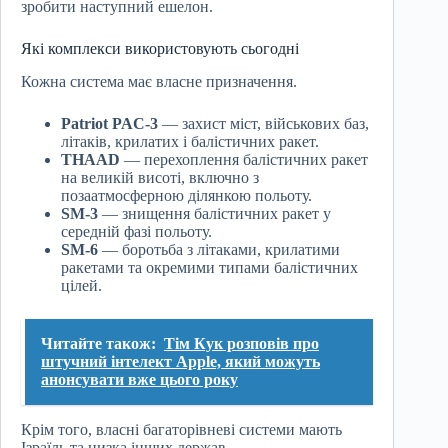
зробити наступний ешелон.
Які комплекси використовують сьогодні
Кожна система має власне призначення.
Patriot PAC-3
— захист міст, військових баз,
літаків, крилатих і балістичних ракет.
THAAD
— перехоплення балістичних ракет
на великій висоті, включно з
позаатмосферною ділянкою польоту.
SM-3
— знищення балістичних ракет у
середній фазі польоту.
SM-6
— боротьба з літаками, крилатими
ракетами та окремими типами балістичних
цілей.
Читайте також:
Тім Кук розповів про
штучний інтелект Apple, який можуть
анонсувати вже цього року
Крім того, власні багаторівневі системи мають
Ізраїль та низка інших держав.