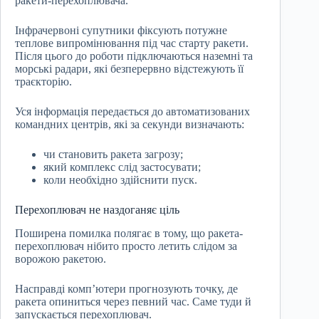
ракети-перехоплювача.
Інфрачервоні супутники фіксують потужне
теплове випромінювання під час старту ракети.
Після цього до роботи підключаються наземні та
морські радари, які безперервно відстежують її
траєкторію.
Уся інформація передається до автоматизованих
командних центрів, які за секунди визначають:
чи становить ракета загрозу;
який комплекс слід застосувати;
коли необхідно здійснити пуск.
Перехоплювач не наздоганяє ціль
Поширена помилка полягає в тому, що ракета-
перехоплювач нібито просто летить слідом за
ворожою ракетою.
Насправді комп’ютери прогнозують точку, де
ракета опиниться через певний час. Саме туди й
запускається перехоплювач.