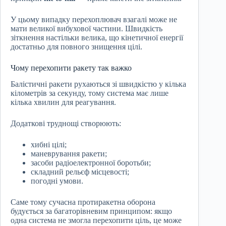
У цьому випадку перехоплювач взагалі може не
мати великої вибухової частини. Швидкість
зіткнення настільки велика, що кінетичної енергії
достатньо для повного знищення цілі.
Чому перехопити ракету так важко
Балістичні ракети рухаються зі швидкістю у кілька
кілометрів за секунду, тому система має лише
кілька хвилин для реагування.
Додаткові труднощі створюють:
хибні цілі;
маневрування ракети;
засоби радіоелектронної боротьби;
складний рельєф місцевості;
погодні умови.
Саме тому сучасна протиракетна оборона
будується за багаторівневим принципом: якщо
одна система не змогла перехопити ціль, це може