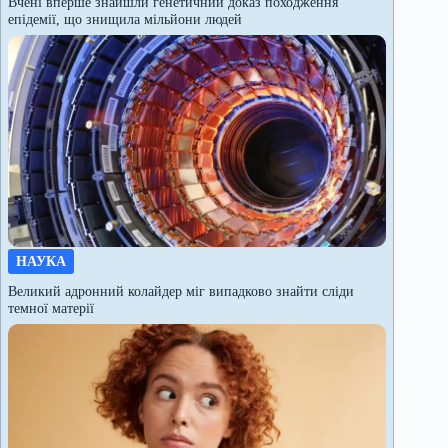
Вчені вперше знайшли генетичний доказ походження
епідемії, що знищила мільйони людей
НАУКА
Великий адронний колайдер міг випадково знайти сліди
темної матерії