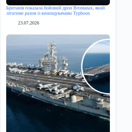
Британія показала бойовий дрон Brontanax, який
літатиме разом із винищувачами Typhoon
23.07.2026