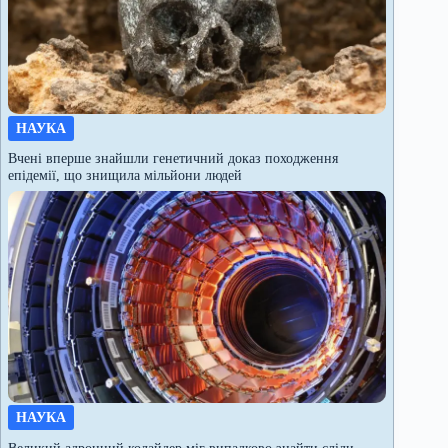
НАУКА
Вчені вперше знайшли генетичний доказ походження
епідемії, що знищила мільйони людей
НАУКА
Великий адронний колайдер міг випадково знайти сліди