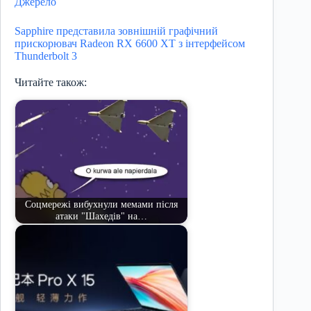
Джерело
Sapphire представила зовнішній графічний
прискорювач Radeon RX 6600 XT з інтерфейсом
Thunderbolt 3
Читайте також:
Соцмережі вибухнули мемами після
атаки "Шахедів" на…