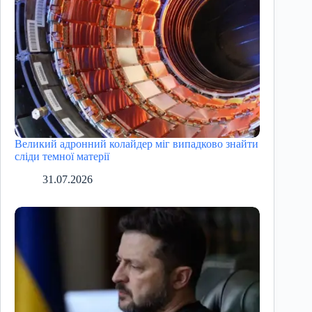
Великий адронний колайдер міг випадково знайти
сліди темної матерії
31.07.2026