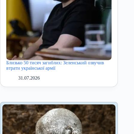
Близько 50 тисяч загиблих: Зеленський озвучив
втрати української армії
31.07.2026