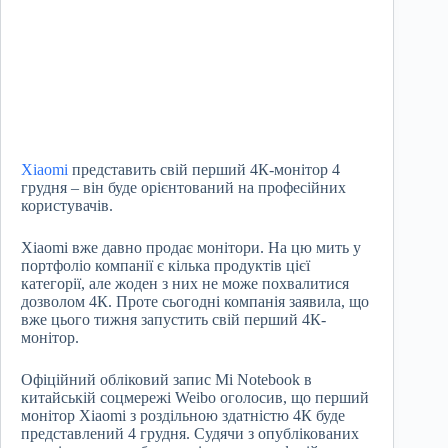
Xiaomi
представить свій перший 4К-монітор 4
грудня – він буде орієнтований на професійних
користувачів.
Xiaomi вже давно продає монітори. На цю мить у
портфоліо компанії є кілька продуктів цієї
категорії, але жоден з них не може похвалитися
дозволом 4К. Проте сьогодні компанія заявила, що
вже цього тижня запустить свій перший 4К-
монітор.
Офіційний обліковий запис Mi Notebook в
китайській соцмережі Weibo оголосив, що перший
монітор Xiaomi з роздільною здатністю 4К буде
представлений 4 грудня. Судячи з опублікованих