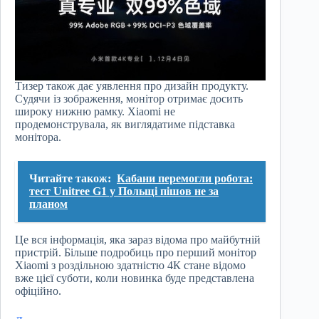
Тизер також дає уявлення про дизайн продукту.
Судячи із зображення, монітор отримає досить
широку нижню рамку. Xiaomi не
продемонструвала, як виглядатиме підставка
монітора.
Читайте також:
Кабани перемогли робота:
тест Unitree G1 у Польщі пішов не за
планом
Це вся інформація, яка зараз відома про майбутній
пристрій. Більше подробиць про перший монітор
Xiaomi з роздільною здатністю 4К стане відомо
вже цієї суботи, коли новинка буде представлена ​​
офіційно.