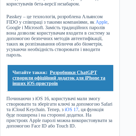
користувачів бета-версії незабаром.
Passkey – це технологія, розроблена Альянсом
FIDO у співпраці з такими компаніями, як
Apple
,
Google і Microsoft. Замість традиційних паролів
вона дозволяє користувачам входити в систему за
допомогою безпечних методів автентифікації,
таких як розпізнавання обличчя або біометрія,
усуваючи необхідність створювати і вводити
пароль.
Читайте також:
Розробники ChatGPT
створили офіційний додаток для iPhone та
інших iOS-пристроїв
Починаючи з iOS 16, користувачі мали змогу
створювати та зберігати ключі за допомогою Safari
та iCloud Keychain. Тепер, з
iOS 17
, ця функція
буде поширена і на сторонні додатки. На
пристроях Apple паролі можна використовувати за
допомогою Face ID або Touch ID.