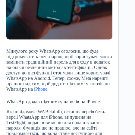
Минулого року WhatsApp оголосив, що буде
підтримувати ключі-паролі, щоб користувачі могли
замінити традиційний пароль для входу в додаток
на більш безпечний метод автентифікації. Однак
доступ до цієї функції отримали лише користувачі
WhatsApp на Android. Тепер, схоже, Meta нарешті
працює над тим, щоб додати підтримку ключів до
WhatsApp на
iPhone
.
WhatsApp додав підтримку паролів на iPhone
Як повідомляє WABetaInfo, остання версія бета-
версії WhatsApp для iPhone, випущена на
TestFlight, додає нове меню для налаштування
пароля. Функція ще не працює, але на сайті
повідомляється, що вона стане доступною для