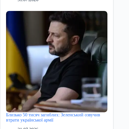
Близько 50 тисяч загиблих: Зеленський озвучив
втрати української армії