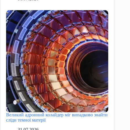
Великий адронний колайдер міг випадково знайти
сліди темної матерії
31.07.2026