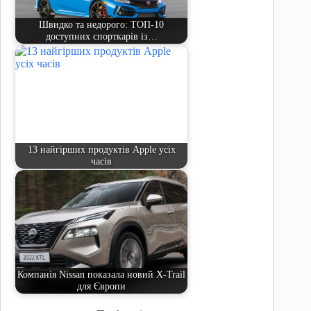
Швидко та недорого: ТОП-10
доступних спорткарів із…
13 найгірших продуктів Apple усіх
часів
Компанія Nissan показала новий X-Trail
для Європи