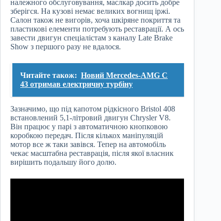
належного обслуговування, маслкар досить добре
зберігся. На кузові немає великих вогнищ іржі.
Салон також не вигорів, хоча шкіряне покриття та
пластикові елементи потребують реставрації. А ось
завести двигун спеціалістам з каналу Late Brake
Show з першого разу не вдалося.
Читайте також:
Новий Mercedes‑AMG C
43 отримав електричну турбіну
Зазначимо, що під капотом рідкісного Bristol 408
встановлений 5,1-літровий двигун Chrysler V8.
Він працює у парі з автоматичною кнопковою
коробкою передач. Після кількох маніпуляцій
мотор все ж таки завівся. Тепер на автомобіль
чекає масштабна реставрація, після якої власник
вирішить подальшу його долю.