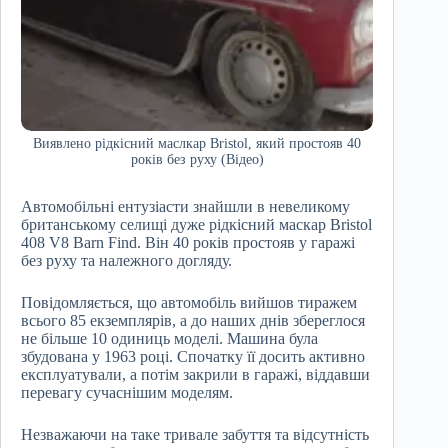
Виявлено рідкісний маслкар Bristol, який простояв 40
років без руху (Відео)
Автомобільні ентузіасти знайшли в невеликому
британському селищі дуже рідкісний маскар Bristol
408 V8 Barn Find. Він 40 років простояв у гаражі
без руху та належного догляду.
Повідомляється, що автомобіль вийшов тиражем
всього 85 екземплярів, а до наших днів збереглося
не більше 10 одиниць моделі. Машина була
збудована у 1963 році. Спочатку її досить активно
експлуатували, а потім закрили в гаражі, віддавши
перевагу сучаснішим моделям.
Незважаючи на таке тривале забуття та відсутність