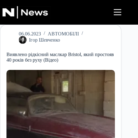
Перейти
до
вмісту
06.06.2023
АВТОМОБІЛІ
Ігор Шевченко
Виявлено рідкісний маслкар Bristol, який простояв
40 років без руху (Відео)