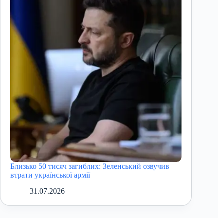
Близько 50 тисяч загиблих: Зеленський озвучив
втрати української армії
31.07.2026