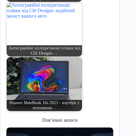
Антигравійні поліуретанові плівки від
Clif Designs:…
Huawei MateBook 16s 2023 - ноутбук з
потужною…
Пов’язані записи