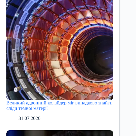
Великий адронний колайдер міг випадково знайти
сліди темної матерії
31.07.2026