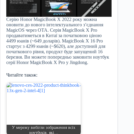
Серію Honor MagicBook X 2022 року можна
оновити до нового інтелектуального з’єднання
MagicOS через OTA. Серія MagicBook X Pro
продаватиметься в Китаї за початковою ціною
4499 юанів (~649 доларів). MagicBook X 16 Pro
стартує з 4299 юанів (~$620), але доступний для
початкового рівня, продукт буде запущений 16
березня. Ви можете попередньо замовити ноутбук
серії Honor MagicBook X Pro у Jingdong.
Читайте також:
У мережу вибігли зображення всіх
ноутбуків, які…