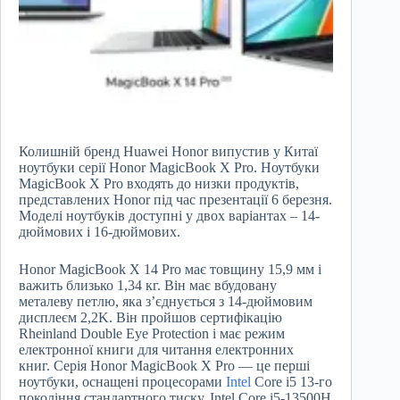
Колишній бренд Huawei Honor випустив у Китаї
ноутбуки серії Honor MagicBook X Pro. Ноутбуки
MagicBook X Pro входять до низки продуктів,
представлених Honor під час презентації 6 березня.
Моделі ноутбуків доступні у двох варіантах – 14-
дюймових і 16-дюймових.
Honor MagicBook X 14 Pro має товщину 15,9 мм і
важить близько 1,34 кг. Він має вбудовану
металеву петлю, яка з’єднується з 14-дюймовим
дисплеєм 2,2K. Він пройшов сертифікацію
Rheinland Double Eye Protection і має режим
електронної книги для читання електронних
книг. Серія Honor MagicBook X Pro — це перші
ноутбуки, оснащені процесорами
Intel
Core i5 13-го
покоління стандартного тиску. Intel Core i5-13500H