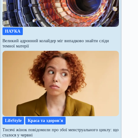
НАУКА
Великий адронний колайдер міг випадково знайти сліди
темної матерії
LifeStyle
Краса та здоров'я
Тисячі жінок повідомили про збої менструального циклу: що
сталося у червні