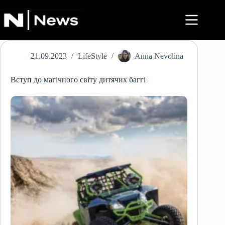
Перейти
до
вмісту
21.09.2023
LifeStyle
Anna Nevolina
Вступ до магічного світу дитячих баггі