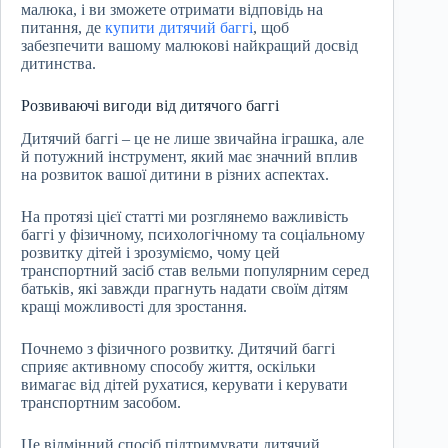
малюка, і ви зможете отримати відповідь на
питання, де
купити дитячий баггі
, щоб
забезпечити вашому малюкові найкращий досвід
дитинства.
Розвиваючі вигоди від дитячого баггі
Дитячий баггі – це не лише звичайна іграшка, але
й потужний інструмент, який має значний вплив
на розвиток вашої дитини в різних аспектах.
На протязі цієї статті ми розглянемо важливість
баггі у фізичному, психологічному та соціальному
розвитку дітей і зрозуміємо, чому цей
транспортний засіб став вельми популярним серед
батьків, які завжди прагнуть надати своїм дітям
кращі можливості для зростання.
Почнемо з фізичного розвитку. Дитячий баггі
сприяє активному способу життя, оскільки
вимагає від дітей рухатися, керувати і керувати
транспортним засобом.
Це відмінний спосіб підтримувати дитячий