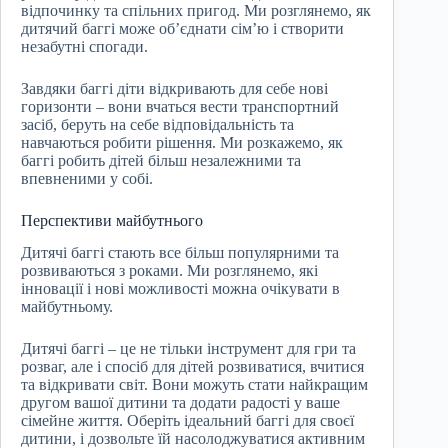
відпочинку та спільних пригод. Ми розглянемо, як
дитячий баггі може об’єднати сім’ю і створити
незабутні спогади.
Завдяки баггі діти відкривають для себе нові
горизонти – вони вчаться вести транспортний
засіб, беруть на себе відповідальність та
навчаються робити рішення. Ми розкажемо, як
баггі робить дітей більш незалежними та
впевненими у собі.
Перспективи майбутнього
Дитячі баггі стають все більш популярними та
розвиваються з роками. Ми розглянемо, які
інновації і нові можливості можна очікувати в
майбутньому.
Дитячі баггі – це не тільки інструмент для гри та
розваг, але і спосіб для дітей розвиватися, вчитися
та відкривати світ. Вони можуть стати найкращим
другом вашої дитини та додати радості у ваше
сімейне життя. Оберіть ідеальний баггі для своєї
дитини, і дозвольте їй насолоджуватися активним