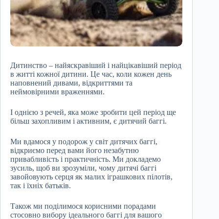
Дитинство – найяскравіший і найцікавіший період
в житті кожної дитини. Це час, коли кожен день
наповнений дивами, відкриттями та
неймовірними враженнями.
І однією з речей, яка може зробити цей період ще
більш захопливим і активним, є дитячий баггі.
Ми вдамося у подорож у світ дитячих баггі,
відкриємо перед вами його незабутню
привабливість і практичність. Ми докладемо
зусиль, щоб ви зрозуміли, чому дитячі баггі
завойовують серця як малих іграшкових пілотів,
так і їхніх батьків.
Також ми поділимося корисними порадами
стосовно вибору ідеального баггі для вашого