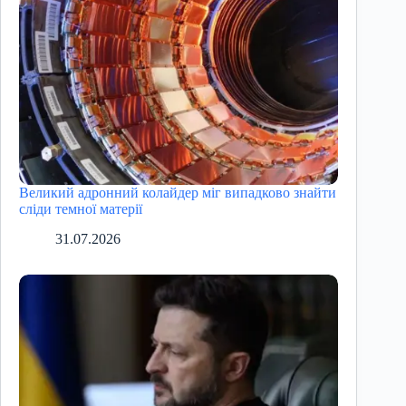
Великий адронний колайдер міг випадково знайти
сліди темної матерії
31.07.2026