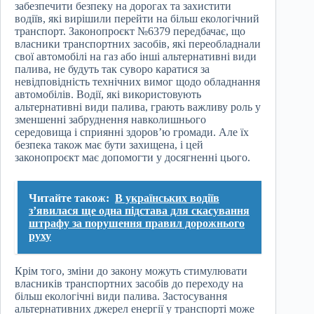
забезпечити безпеку на дорогах та захистити
водіїв, які вирішили перейти на більш екологічний
транспорт. Законопроєкт №6379 передбачає, що
власники транспортних засобів, які переобладнали
свої автомобілі на газ або інші альтернативні види
палива, не будуть так суворо каратися за
невідповідність технічних вимог щодо обладнання
автомобілів. Водії, які використовують
альтернативні види палива, грають важливу роль у
зменшенні забруднення навколишнього
середовища і сприянні здоров’ю громади. Але їх
безпека також має бути захищена, і цей
законопроєкт має допомогти у досягненні цього.
Читайте також:
В українських водіїв
з’явилася ще одна підстава для скасування
штрафу за порушення правил дорожнього
руху
Крім того, зміни до закону можуть стимулювати
власників транспортних засобів до переходу на
більш екологічні види палива. Застосування
альтернативних джерел енергії у транспорті може