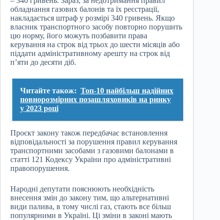
– 340 гривень. Зараз, за недотримання правил
обладнання газових балонів та їх реєстрації,
накладається штраф у розмірі 340 гривень. Якщо
власник транспортного засобу повторно порушить
цю норму, його можуть позбавити права
керування на строк від трьох до шести місяців або
піддати адміністративному арешту на строк від
п’яти до десяти діб.
Читайте також:
Топ-10 найбільш надійних
повнорозмірних позашляховиків на ринку
у 2023 році
Проєкт закону також передбачає встановлення
відповідальності за порушення правил керування
транспортними засобами з газовими балонами в
статті 121 Кодексу України про адміністративні
правопорушення.
Народні депутати пояснюють необхідність
внесення змін до закону тим, що альтернативні
види палива, в тому числі газ, стають все більш
популярними в Україні. Ці зміни в законі мають