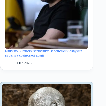
Близько 50 тисяч загиблих: Зеленський озвучив
втрати української армії
31.07.2026