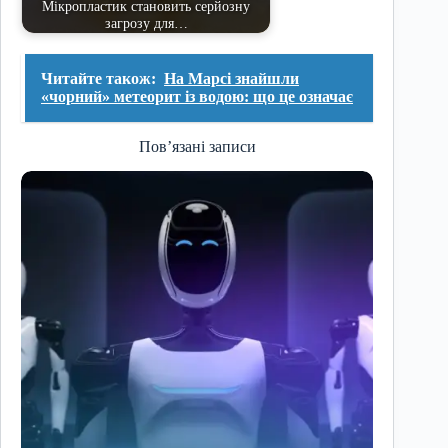
Мікропластик становить серйозну
загрозу для…
Читайте також:
На Марсі знайшли
«чорний» метеорит із водою: що це означає
Пов’язані записи