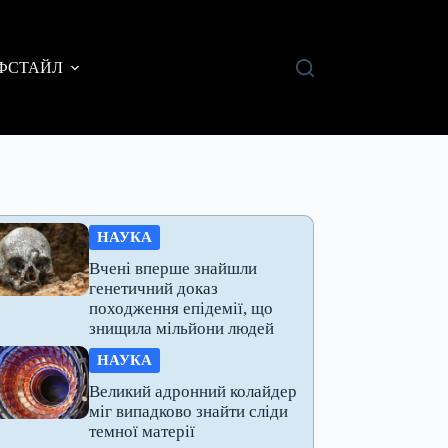
ФСТАЙЛ
НАУКА
Вчені вперше знайшли
генетичний доказ
походження епідемії, що
знищила мільйони людей
НАУКА
Великий адронний колайдер
міг випадково знайти сліди
темної матерії