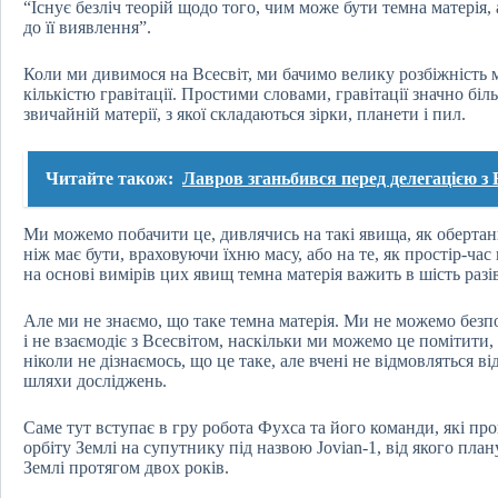
“Існує безліч теорій щодо того, чим може бути темна матерія
до її виявлення”.
Коли ми дивимося на Всесвіт, ми бачимо велику розбіжність м
кількістю гравітації. Простими словами, гравітації значно бі
звичайній матерії, з якої складаються зірки, планети і пил.
Читайте також:
Лавров зганьбився перед делегацією з 
Ми можемо побачити це, дивлячись на такі явища, як обертан
ніж має бути, враховуючи їхню масу, або на те, як простір-ча
на основі вимірів цих явищ темна матерія важить в шість разів
Але ми не знаємо, що таке темна матерія. Ми не можемо безп
і не взаємодіє з Всесвітом, наскільки ми можемо це помітити,
ніколи не дізнаємось, що це таке, але вчені не відмовляться 
шляхи досліджень.
Саме тут вступає в гру робота Фухса та його команди, які пр
орбіту Землі на супутнику під назвою Jovian-1, від якого пла
Землі протягом двох років.