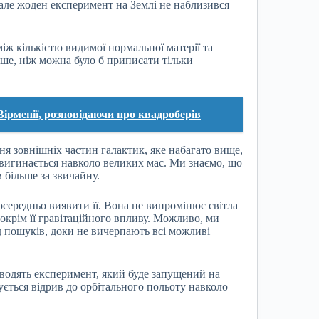
, але жоден експеримент на Землі не наблизився
іж кількістю видимої нормальної матерії та
льше, ніж можна було б приписати тільки
Вірменії, розповідаючи про квадроберів
ня зовнішніх частин галактик, яке набагато вище,
с вигинається навколо великих мас. Ми знаємо, що
 більше за звичайну.
осередньо виявити її. Вона не випромінює світла
 окрім її гравітаційного впливу. Можливо, ми
від пошуків, доки не вичерпають всі можливі
оводять експеримент, який буде запущений на
нується відрив до орбітального польоту навколо