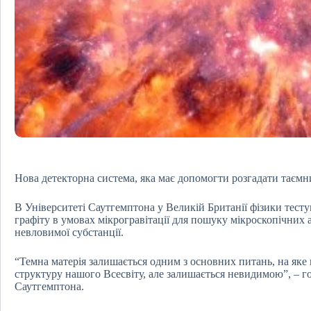
Нова детекторна система, яка має допомогти розгадати таємни
В Університеті Саутгемптона у Великій Британії фізики тесту
графіту в умовах мікрогравітації для пошуку мікроскопічних 
невловимої субстанції.
“Темна матерія залишається одним з основних питань, на яке 
структуру нашого Всесвіту, але залишається невидимою”, – г
Саутгемптона.