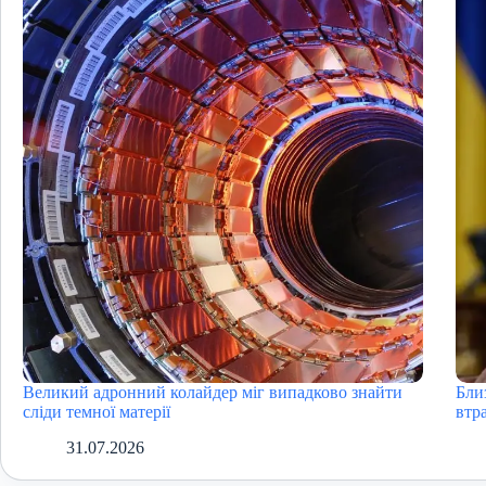
Великий адронний колайдер міг випадково знайти
Бли
сліди темної матерії
втра
31.07.2026