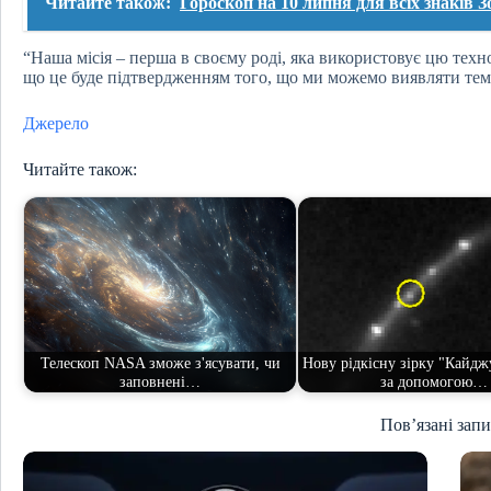
Читайте також:
Гороскоп на 10 липня для всіх знаків З
“Наша місія – перша в своєму роді, яка використовує цю техно
що це буде підтвердженням того, що ми можемо виявляти тем
Джерело
Читайте також:
Телескоп NASA зможе з'ясувати, чи
Нову рідкісну зірку "Кайдж
заповнені…
за допомогою…
Пов’язані зап