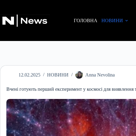
Перейти
до
вмісту
ГОЛОВНА
НОВИНИ
12.02.2025
НОВИНИ
Anna Nevolina
Вчені готують перший експеримент у космосі для виявлення т