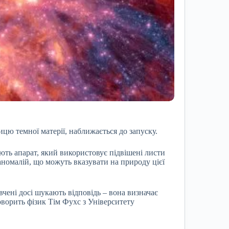
цю темної матерії, наближається до запуску.
ють апарат, який використовує підвішені листи
аномалій, що можуть вказувати на природу цієї
вчені досі шукають відповідь – вона визначає
оворить фізик Тім Фухс з Університету