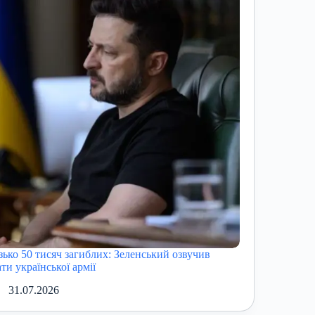
зько 50 тисяч загиблих: Зеленський озвучив
ти української армії
31.07.2026