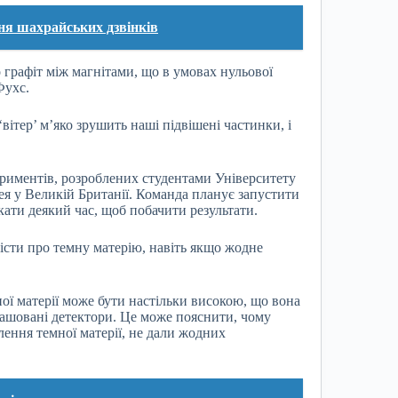
ня шахрайських дзвінків
графіт між магнітами, що в умовах нульової
Фухс.
вітер’ м’яко зрушить наші підвішені частинки, і
спериментів, розроблених студентами Університету
я у Великій Британії. Команда планує запустити
кати деякий час, щоб побачити результати.
вісти про темну матерію, навіть якщо жодне
ної матерії може бути настільки високою, що вона
ташовані детектори. Це може пояснити, чому
лення темної матерії, не дали жодних