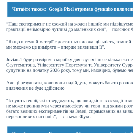
Читайте також:
Google Pixel отримав функцію виявлен
“Наш експеримент не схожий на жоден інший: ми підвішуємо 
гравітації неймовірно чутливі до маленьких сил”, – пояснює 
“Якщо в темній матерії є достатньо висока щільність, темний ‘
ми зможемо це виміряти – вперше виявивши її”.
Jovian-1 буде розміром з коробку для взуття і несе кілька ек
Саутгемптона, Університету Портсмута та Університету Сурре
супутник на початку 2026 року, тому ми, ймовірно, будемо че
Але ці результати, коли вони надійдуть, можуть багато розпо
виявлення не буде здійснено.
“Існують теорії, які стверджують, що швидкість взаємодії тем
не може проникнути через атмосферу чи гори, під якими роз
багато великих експериментів на Землі, спрямованих на вияв
переконливих сигналів”, – зазначає Фухс.