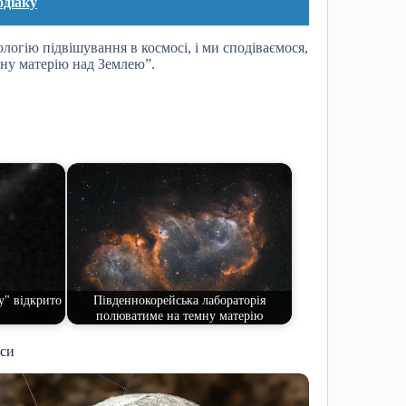
одіаку
логію підвішування в космосі, і ми сподіваємося,
ну матерію над Землею”.
у" відкрито
Південнокорейська лабораторія
полюватиме на темну матерію
иси