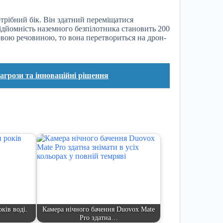
отрібний бік. Він здатний переміщатися
ідйомність наземного безпілотника становить 200
овою речовиною, то вона перетвориться на дрон-
агрози та інноваційні рішення
ків воді.
Камера нічного бачення Duovox Mate
Pro здатна…