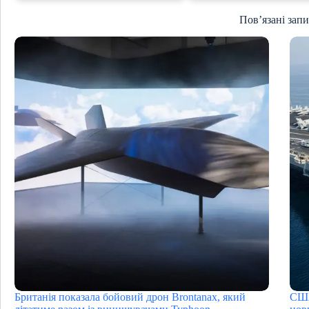
Пов’язані зап
Британія показала бойовий дрон Brontanax, який
США