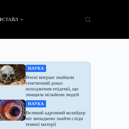
ФСТАЙЛ
НАУКА
Вчені вперше знайшли
генетичний доказ
походження епідемії, що
знищила мільйони людей
НАУКА
Великий адронний колайдер
міг випадково знайти сліди
темної матерії