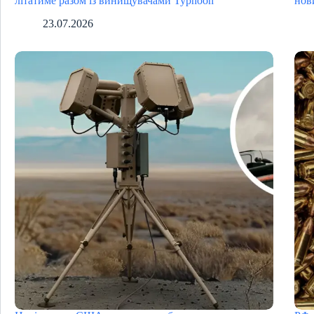
літатиме разом із винищувачами Typhoon
нов
23.07.2026