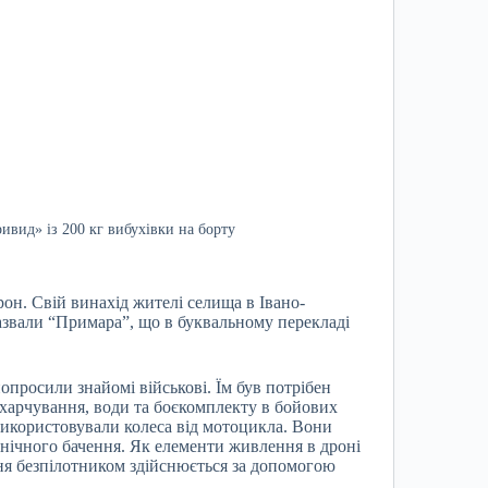
ивид» із 200 кг вибухівки на борту
н. Свій винахід жителі селища в Івано-
звали “Примара”, що в буквальному перекладі
опросили знайомі військові. Їм був потрібен
 харчування, води та боєкомплекту в бойових
икористовували колеса від мотоцикла. Вони
 нічного бачення. Як елементи живлення в дроні
ня безпілотником здійснюється за допомогою