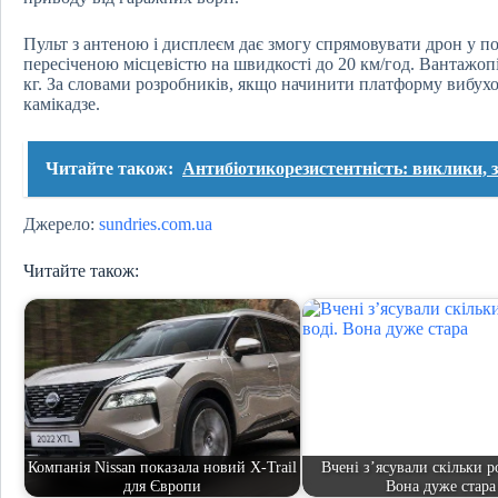
Пульт з антеною і дисплеєм дає змогу спрямовувати дрон у п
пересіченою місцевістю на швидкості до 20 км/год. Вантажоп
кг. За словами розробників, якщо начинити платформу вибух
камікадзе.
Читайте також:
Антибіотикорезистентність: виклики, з
Джерело:
sundries.com.ua
Читайте також:
Компанія Nissan показала новий X-Trail
Вчені з’ясували скільки ро
для Європи
Вона дуже стара