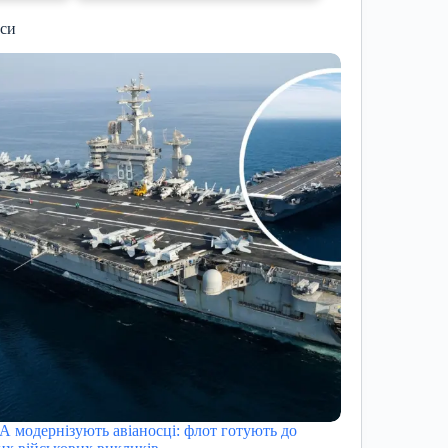
иси
 модернізують авіаносці: флот готують до