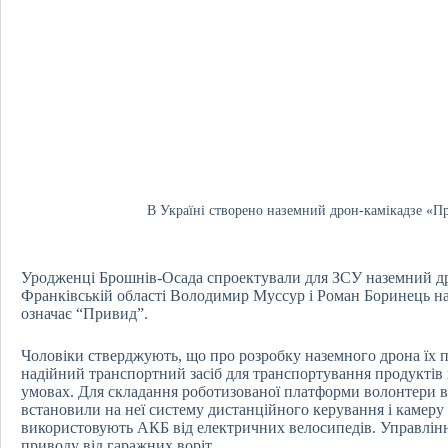
В Україні створено наземний дрон-камікадзе «Пр
Уродженці Брошнів-Осада спроектували для ЗСУ наземний дро
Франківській області Володимир Муссур і Роман Боринець на
означає “Привид”.
Чоловіки стверджують, що про розробку наземного дрона їх п
надійний транспортний засіб для транспортування продуктів
умовах. Для складання роботизованої платформи волонтери в
встановили на неї систему дистанційного керування і камеру
використовують АКБ від електричних велосипедів. Управлін
приводу від гаражних воріт.