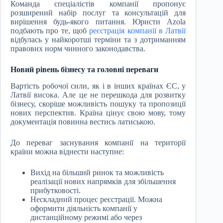
Команда спеціалістів компанії пропонує
розширений набір послуг та консультацій для
вирішення будь-якого питання. Юристи Azola
подбають про те, щоб
реєстрація компанії в Латвії
відбулась у найкоротші терміни та з дотриманням
правових норм чинного законодавства.
Новий рівень бізнесу та головні переваги
Вартість робочої сили, як і в інших країнах ЄС, у
Латвії висока. Але це не перешкода для розвитку
бізнесу, скоріше можливість пошуку та пропозиції
нових перспектив. Країна цінує свою мову, тому
документація повинна вестись латиською.
До переваг заснування компанії на території
країни можна віднести наступне:
Вихід на більший ринок та можливість
реалізації нових напрямків для збільшення
прибутковості.
Нескладний процес реєстрації. Можна
оформити діяльність компанії у
дистанційному режимі або через