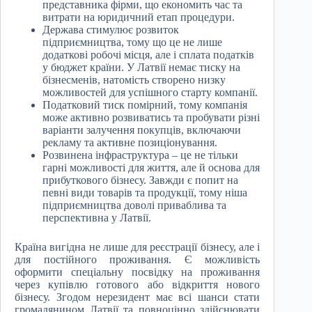
представника фірми, що економить час та
витрати на юридичний етап процедури.
Держава стимулює розвиток
підприємництва, тому що це не лише
додаткові робочі місця, але і сплата податків
у бюджет країни. У Латвії немає тиску на
бізнесменів, натомість створено низку
можливостей для успішного старту компанії.
Податковий тиск помірний, тому компанія
може активно розвиватись та пробувати різні
варіанти залучення покупців, включаючи
рекламу та активне позиціонування.
Розвинена інфраструктура – це не тільки
гарні можливості для життя, але й основа для
прибуткового бізнесу. Завжди є попит на
певні види товарів та продукції, тому ніша
підприємництва доволі приваблива та
перспективна у Латвії.
Країна вигідна не лише для реєстрації бізнесу, але і
для постійного проживання. Є можливість
оформити спеціальну посвідку на проживання
через купівлю готового або відкриття нового
бізнесу. Згодом нерезидент має всі шанси стати
громадянином Латвії та повноцінно здійснювати