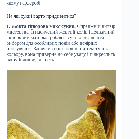
якому гардеробі.
На які сукні варто придивитися?
1. Жовта гіпюрова максісукня.
Справжній витвір
мистецтва. Її насичений жовтий колір і делікатний
гіпюровий матеріал роблять сукню ідеальним
вибором для особливих подій або вечірніх
прогулянок. Завдяки своїй розкішній текстурі та
кольору, вона приверне до себе увагу і підкреслить
вашу індивідуальність.