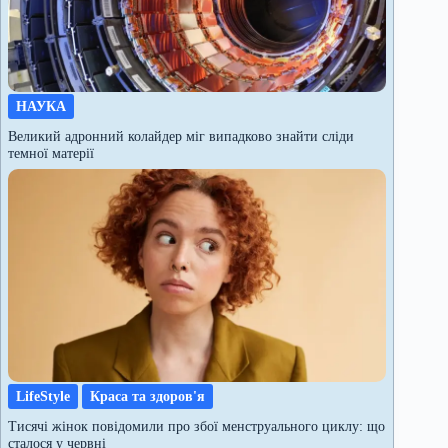
НАУКА
Великий адронний колайдер міг випадково знайти сліди
темної матерії
LifeStyle
Краса та здоров'я
Тисячі жінок повідомили про збої менструального циклу: що
сталося у червні