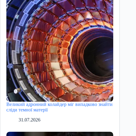
Великий адронний колайдер міг випадково знайти
сліди темної матерії
31.07.2026