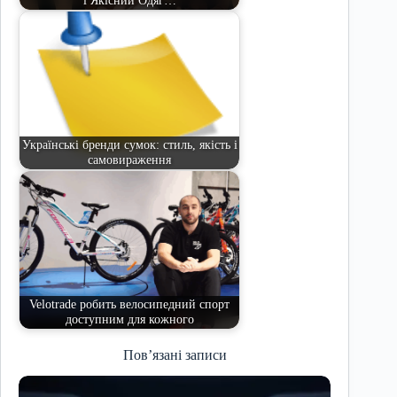
і Якісний Одяг…
Українські бренди сумок: стиль, якість і
самовираження
Velotrade робить велосипедний спорт
доступним для кожного
Пов’язані записи