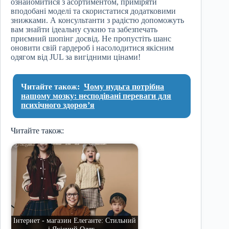
ознайомитися з асортиментом, приміряти
вподобані моделі та скористатися додатковими
знижками. А консультанти з радістю допоможуть
вам знайти ідеальну сукню та забезпечать
приємний шопінг досвід. Не пропустіть шанс
оновити свій гардероб і насолодитися якісним
одягом від JUL за вигідними цінами!
Читайте також:
Чому нудьга потрібна
нашому мозку: несподівані переваги для
психічного здоров’я
Читайте також:
Інтернет - магазин Елеганте: Стильний