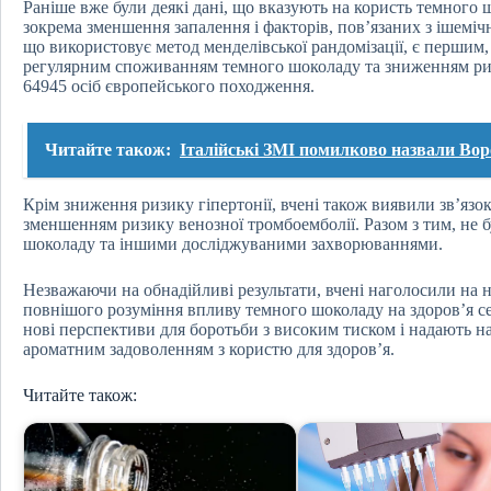
Раніше вже були деякі дані, що вказують на користь темного 
зокрема зменшення запалення і факторів, пов’язаних з ішемі
що використовує метод менделівської рандомізації, є першим
регулярним споживанням темного шоколаду та зниженням риз
64945 осіб європейського походження.
Читайте також:
Італійські ЗМІ помилково назвали Во
Крім зниження ризику гіпертонії, вчені також виявили зв’яз
зменшенням ризику венозної тромбоемболії. Разом з тим, не 
шоколаду та іншими досліджуваними захворюваннями.
Незважаючи на обнадійливі результати, вчені наголосили на 
повнішого розуміння впливу темного шоколаду на здоров’я сер
нові перспективи для боротьби з високим тиском і надають 
ароматним задоволенням з користю для здоров’я.
Читайте також: