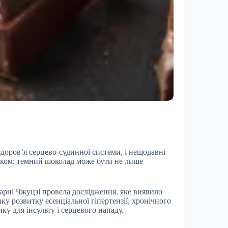
доров’я серцево-судинної системи, і нещодавні
вком: темний шоколад може бути не лише
карні Чжуцзі провела дослідження, яке виявило
у розвитку есенціальної гіпертензії, хронічного
у для інсульту і серцевого нападу.