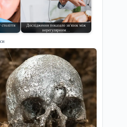
 століття
Дослідження показало зв'язок між
нерегулярним…
иси