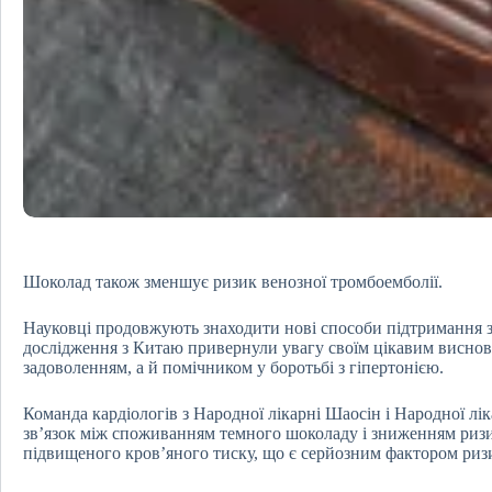
Шоколад також зменшує ризик венозної тромбоемболії.
Науковці продовжують знаходити нові способи підтримання з
дослідження з Китаю привернули увагу своїм цікавим висно
задоволенням, а й помічником у боротьбі з гіпертонією.
Команда кардіологів з Народної лікарні Шаосін і Народної лі
зв’язок між споживанням темного шоколаду і зниженням ризик
підвищеного кров’яного тиску, що є серйозним фактором ризик