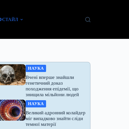
ФСТАЙЛ
НАУКА
Вчені вперше знайшли
генетичний доказ
походження епідемії, що
знищила мільйони людей
НАУКА
Великий адронний колайдер
міг випадково знайти сліди
темної матерії