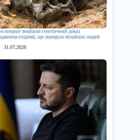
ні вперше знайшли генетичний доказ
одження епідемії, що знищила мільйони людей
31.07.2026