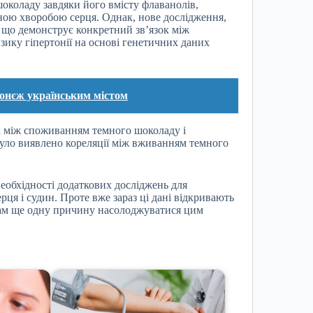
шоколаду завдяки його вмісту флаванолів,
чною хворобою серця. Однак, нове дослідження,
, що демонструє конкретний зв’язок між
ику гіпертонії на основі генетичних даних
ронєж українським містом
ок між споживанням темного шоколаду і
було виявлено кореляції між вживанням темного
необхідності додаткових досліджень для
ця і судин. Проте вже зараз ці дані відкривають
нам ще одну причину насолоджуватися цим