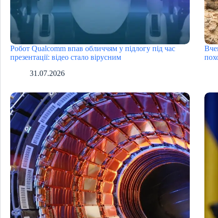
Робот Qualcomm впав обличчям у підлогу під час
Вче
презентації: відео стало вірусним
пох
31.07.2026