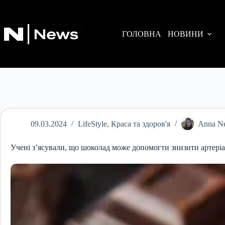
Перейти
до
вмісту
ГОЛОВНА
НОВИНИ
09.03.2024
LifeStyle
,
Краса та здоров'я
Anna Ne
Учені з’ясували, що шоколад може допомогти знизити артері