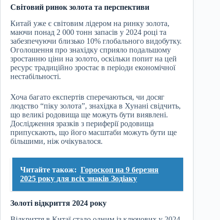
Світовий ринок золота та перспективи
Китай уже є світовим лідером на ринку золота,
маючи понад 2 000 тонн запасів у 2024 році та
забезпечуючи близько 10% глобального видобутку.
Оголошення про знахідку сприяло подальшому
зростанню ціни на золото, оскільки попит на цей
ресурс традиційно зростає в періоди економічної
нестабільності.
Хоча багато експертів сперечаються, чи досяг
людство “піку золота”, знахідка в Хунані свідчить,
що великі родовища ще можуть бути виявлені.
Дослідження зразків з периферії родовища
припускають, що його масштаби можуть бути ще
більшими, ніж очікувалося.
Читайте також:
Гороскоп на 9 березня
2025 року для всіх знаків Зодіаку
Золоті відкриття 2024 року
Відкриття в Китаї стало одним із ключових у 2024