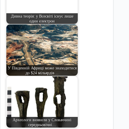
Дивна теорія: у Всесвіті існує лише
один електрон
У Південній Африці може знаходитися
до $24 мільярдів…
Археологи виявили у Словаччині
середньовічні…