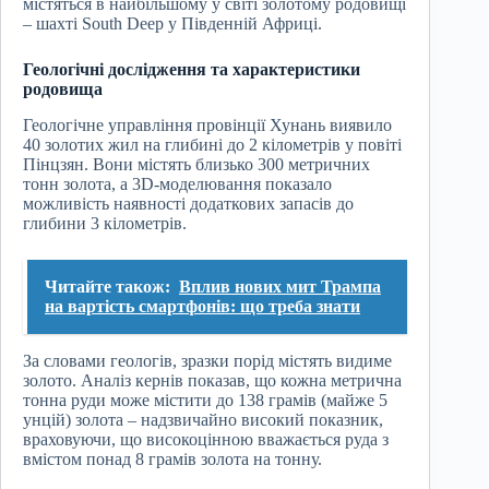
містяться в найбільшому у світі золотому родовищі
– шахті South Deep у Південній Африці.
Геологічні дослідження та характеристики
родовища
Геологічне управління провінції Хунань виявило
40 золотих жил на глибині до 2 кілометрів у повіті
Пінцзян. Вони містять близько 300 метричних
тонн золота, а 3D-моделювання показало
можливість наявності додаткових запасів до
глибини 3 кілометрів.
Читайте також:
Вплив нових мит Трампа
на вартість смартфонів: що треба знати
За словами геологів, зразки порід містять видиме
золото. Аналіз кернів показав, що кожна метрична
тонна руди може містити до 138 грамів (майже 5
унцій) золота – надзвичайно високий показник,
враховуючи, що високоцінною вважається руда з
вмістом понад 8 грамів золота на тонну.