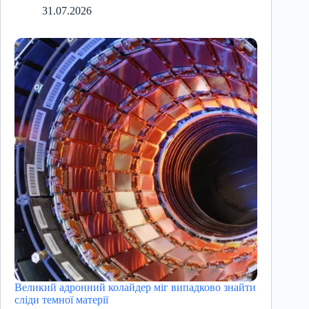
31.07.2026
Великий адронний колайдер міг випадково знайти
сліди темної матерії