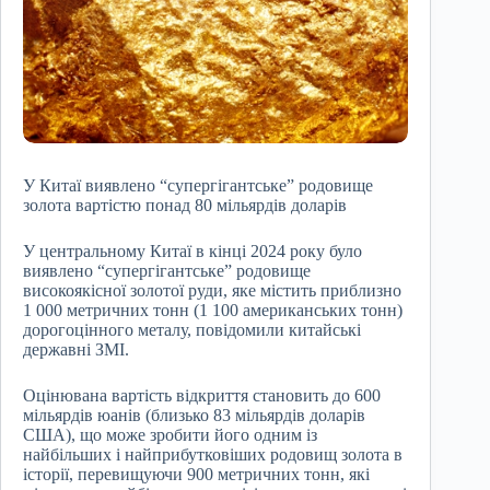
У Китаї виявлено “супергігантське” родовище
золота вартістю понад 80 мільярдів доларів
У центральному Китаї в кінці 2024 року було
виявлено “супергігантське” родовище
високоякісної золотої руди, яке містить приблизно
1 000 метричних тонн (1 100 американських тонн)
дорогоцінного металу, повідомили китайські
державні ЗМІ.
Оцінювана вартість відкриття становить до 600
мільярдів юанів (близько 83 мільярдів доларів
США), що може зробити його одним із
найбільших і найприбутковіших родовищ золота в
історії, перевищуючи 900 метричних тонн, які