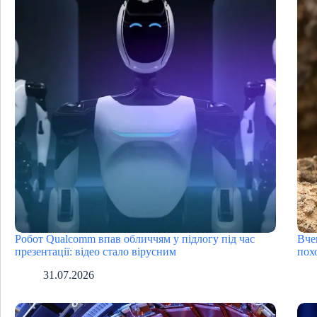
Робот Qualcomm впав обличчям у підлогу під час
Вче
презентації: відео стало вірусним
пох
31.07.2026