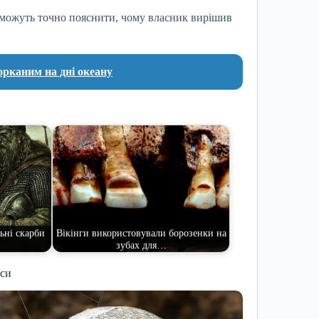
не можуть точно пояснити, чому власник вирішив
орканим на дні океану
ьні скарби
Вікінги використовували борозенки на
зубах для…
иси