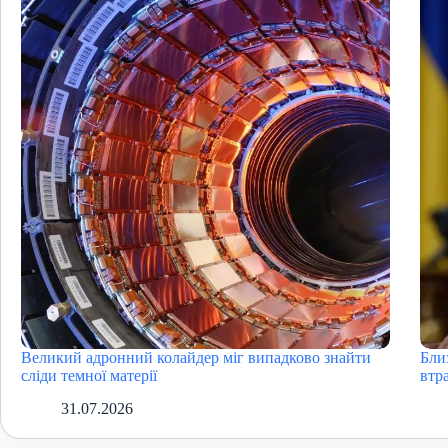
Великий адронний колайдер міг випадково знайти
Бли
сліди темної матерії
втра
31.07.2026