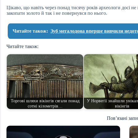
Цікаво, що навіть через понад тисячу років археологи досі 
закопати золото й так і не повернувся по нього.
Читайте також:
Зуб мегалодона вперше вивчили недот
Читайте також:
Торгові шляхи вікінгів сягали понад
У Норвегії знайшли унікал
сотні кілометрів…
вікінгів
Пов’язані зап