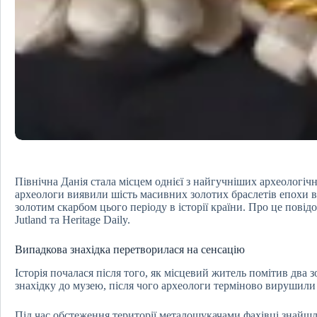
Північна Данія стала місцем однієї з найгучніших археологічн
археологи виявили шість масивних золотих браслетів епохи ві
золотим скарбом цього періоду в історії країни. Про це пові
Jutland та Heritage Daily.
Випадкова знахідка перетворилася на сенсацію
Історія почалася після того, як місцевий житель помітив два з
знахідку до музею, після чого археологи терміново вирушили 
Під час обстеження території металошукачами фахівці знайшли