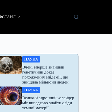
ФСТАЙЛ
НАУКА
Вчені вперше знайшли
генетичний доказ
походження епідемії, що
знищила мільйони людей
НАУКА
Великий адронний колайдер
міг випадково знайти сліди
темної матерії