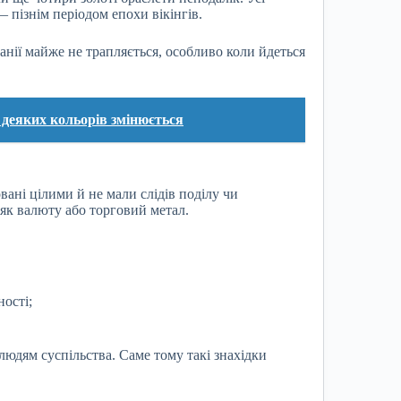
пізнім періодом епохи вікінгів.
анії майже не трапляється, особливо коли йдеться
 деяких кольорів змінюється
вані цілими й не мали слідів поділу чи
 як валюту або торговий метал.
ності;
людям суспільства. Саме тому такі знахідки