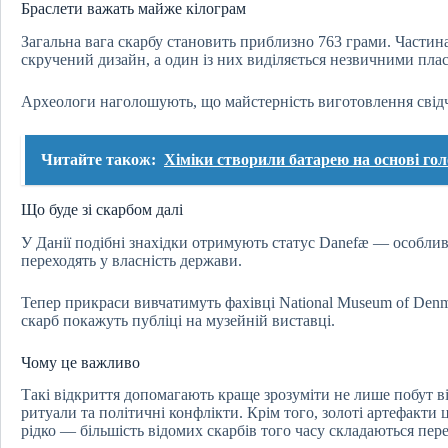
Браслети важать майже кілограм
Загальна вага скарбу становить приблизно 763 грами. Частин
скручений дизайн, а один із них виділяється незвичними пла
Археологи наголошують, що майстерність виготовлення свідч
Читайте також:
Хіміки створили батарею на основі гол
Що буде зі скарбом далі
У Данії подібні знахідки отримують статус Danefæ — особлив
переходять у власність держави.
Тепер прикраси вивчатимуть фахівці National Museum of Den
скарб покажуть публіці на музейній виставці.
Чому це важливо
Такі відкриття допомагають краще зрозуміти не лише побут вік
ритуали та політичні конфлікти. Крім того, золоті артефакти
рідко — більшість відомих скарбів того часу складаються пере