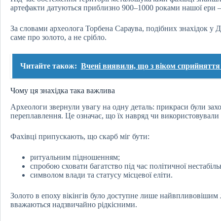
артефакти датуються приблизно 900–1000 роками нашої ери — 
За словами археолога Торбена Сараува, подібних знахідок у Д
саме про золото, а не срібло.
Читайте також:
Вчені виявили, що з віком сприйняття
Чому ця знахідка така важлива
Археологи звернули увагу на одну деталь: прикраси були захо
переплавлення. Це означає, що їх навряд чи використовували
Фахівці припускають, що скарб міг бути:
ритуальним підношенням;
спробою сховати багатство під час політичної нестабіль
символом влади та статусу місцевої еліти.
Золото в епоху вікінгів було доступне лише найвпливовішим 
вважаються надзвичайно рідкісними.