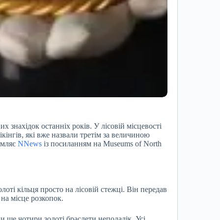
их знахідок останніх років. У лісовій місцевості
кінгів, які вже назвали третім за величиною
домляє
NNews
із посиланням на Museums of North
олоті кільця просто на лісовій стежці. Він передав
на місце розкопок.
 ще чотири золоті браслети неподалік. Усі