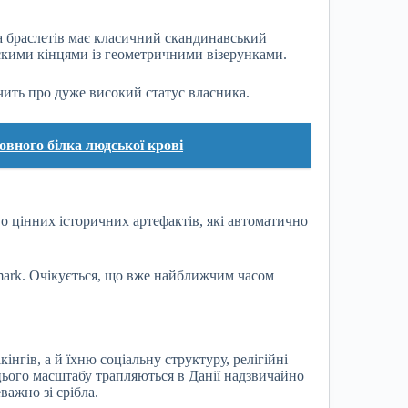
а браслетів має класичний скандинавський
скими кінцями із геометричними візерунками.
ить про дуже високий статус власника.
овного білка людської крові
о цінних історичних артефактів, які автоматично
mark. Очікується, що вже найближчим часом
інгів, а й їхню соціальну структуру, релігійні
 цього масштабу трапляються в Данії надзвичайно
важно зі срібла.