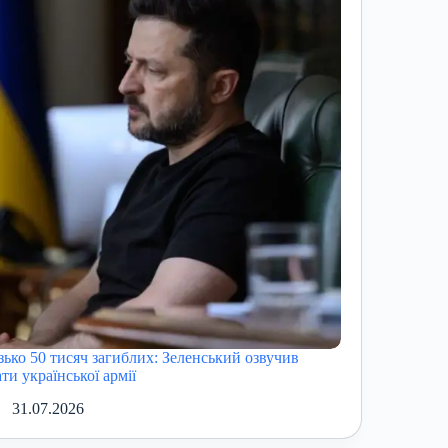
зько 50 тисяч загиблих: Зеленський озвучив
ти української армії
31.07.2026