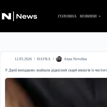
Перейти
до
вмісту
ГОЛОВНА
НОВИНИ
12.05.2026
НАУКА
Anna Nevolina
У Данії випадково знайшли рідкісний скарб вікінгів із чистог