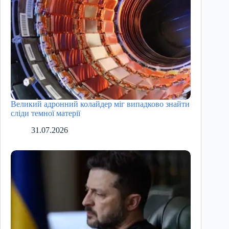
Великий адронний колайдер міг випадково знайти
сліди темної матерії
31.07.2026