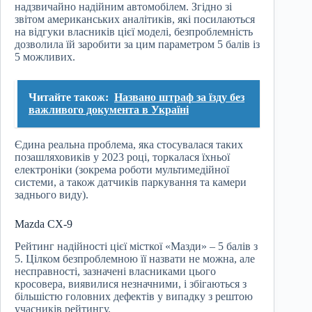
надзвичайно надійним автомобілем. Згідно зі
звітом американських аналітиків, які посилаються
на відгуки власників цієї моделі, безпроблемність
дозволила їй заробити за цим параметром 5 балів із
5 можливих.
Читайте також:
Названо штраф за їзду без
важливого документа в Україні
Єдина реальна проблема, яка стосувалася таких
позашляховиків у 2023 році, торкалася їхньої
електроніки (зокрема роботи мультимедійної
системи, а також датчиків паркування та камери
заднього виду).
Mazda CX-9
Рейтинг надійності цієї місткої «Мазди» – 5 балів з
5. Цілком безпроблемною її назвати не можна, але
несправності, зазначені власниками цього
кросовера, виявилися незначними, і збігаються з
більшістю головних дефектів у випадку з рештою
учасників рейтингу.