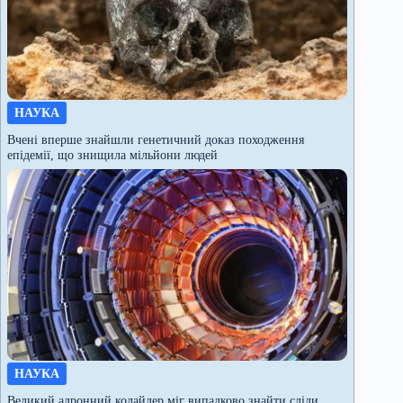
НАУКА
Вчені вперше знайшли генетичний доказ походження
епідемії, що знищила мільйони людей
НАУКА
Великий адронний колайдер міг випадково знайти сліди