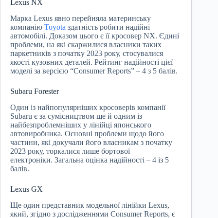
Lexus NX
Марка Lexus явно перейняла материнську
компанію
Toyota
здатність робити надійні
автомобілі. Доказом цього є її кросовер NX. Єдині
проблеми, на які скаржилися власники таких
паркетників з початку 2023 року, стосувалися
якості кузовних деталей. Рейтинг надійності цієї
моделі за версією “Consumer Reports” – 4 з 5 балів.
Subaru Forester
Один із найпопулярніших кросоверів компанії
Subaru є за сумісництвом ще й одним із
найбезпроблемніших у лінійці японського
автовиробника. Основні проблеми щодо його
частини, які докучали його власникам з початку
2023 року, торкалися лише бортової
електроніки. Загальна оцінка надійності – 4 із 5
балів.
Lexus GX
Ще один представник модельної лінійки Lexus,
який, згідно з дослідженнями Consumer Reports, є