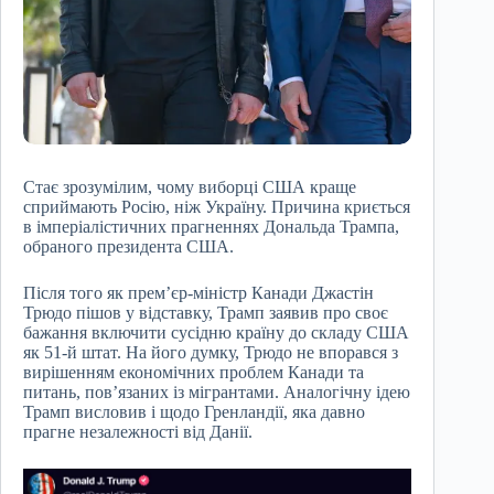
Стає зрозумілим, чому виборці США краще
сприймають Росію, ніж Україну. Причина криється
в імперіалістичних прагненнях Дональда Трампа,
обраного президента США.
Після того як прем’єр-міністр Канади Джастін
Трюдо пішов у відставку, Трамп заявив про своє
бажання включити сусідню країну до складу США
як 51-й штат. На його думку, Трюдо не впорався з
вирішенням економічних проблем Канади та
питань, пов’язаних із мігрантами. Аналогічну ідею
Трамп висловив і щодо Гренландії, яка давно
прагне незалежності від Данії.