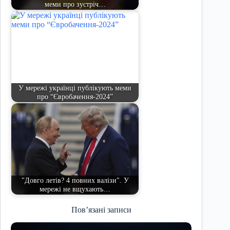
меми про зустріч…
У мережі українці публікують меми
про “Євробачення-2024”
"Довго летів? 4 повних валізи". У
мережі не вщухають…
Пов’язані записи