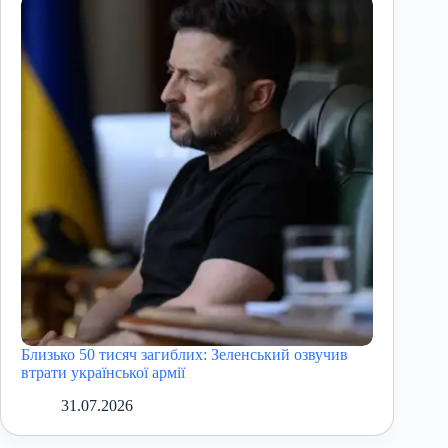
Близько 50 тисяч загиблих: Зеленський озвучив
втрати української армії
31.07.2026