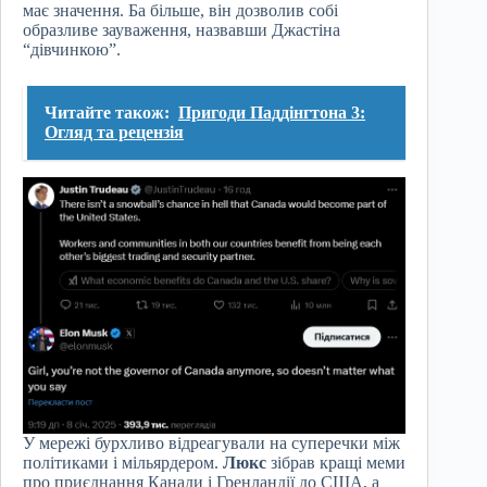
має значення. Ба більше, він дозволив собі
образливе зауваження, назвавши Джастіна
“дівчинкою”.
Читайте також:
Пригоди Паддінгтона 3:
Огляд та рецензія
У мережі бурхливо відреагували на суперечки між
політиками і мільярдером.
Люкс
зібрав кращі меми
про приєднання Канади і Гренландії до США, а