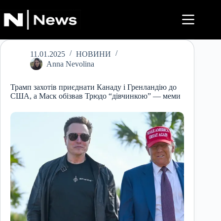
Перейти
до
вмісту
11.01.2025
НОВИНИ
Anna Nevolina
Трамп захотів приєднати Канаду і Гренландію до
США, а Маск обізвав Трюдо “дівчинкою” — меми