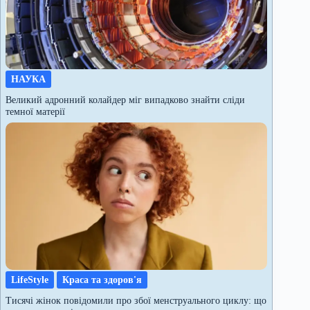
НАУКА
Великий адронний колайдер міг випадково знайти сліди
темної матерії
LifeStyle
Краса та здоров'я
Тисячі жінок повідомили про збої менструального циклу: що