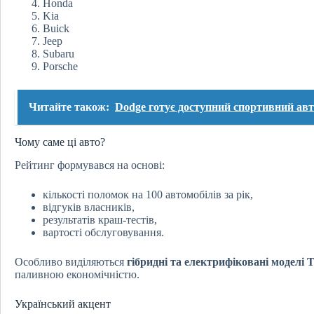
Honda
Kia
Buick
Jeep
Subaru
Porsche
Читайте також:
Dodge готує доступний спортивний авт
Чому саме ці авто?
Рейтинг формувався на основі:
кількості поломок на 100 автомобілів за рік,
відгуків власників,
результатів краш-тестів,
вартості обслуговування.
Особливо виділяються
гібридні та електрифіковані моделі T
паливною економічністю.
Український акцент