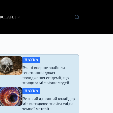
ФСТАЙЛ
НАУКА
Вчені вперше знайшли
генетичний доказ
походження епідемії, що
знищила мільйони людей
НАУКА
Великий адронний колайдер
міг випадково знайти сліди
темної матерії