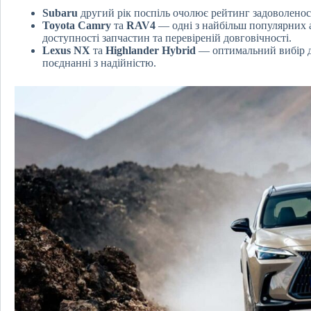
Subaru
другий рік поспіль очолює рейтинг задоволеност
Toyota Camry
та
RAV4
— одні з найбільш популярних а
доступності запчастин та перевіреній довговічності.
Lexus NX
та
Highlander Hybrid
— оптимальний вибір дл
поєднанні з надійністю.