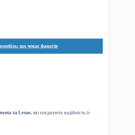
омобіль: що чекає фанатів
oyota та Lexus
, які поєднують надійність із