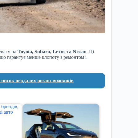
увагу на
Toyota, Subaru, Lexus та Nissan
. Ці
 що гарантує менше клопоту з ремонтом і
 список невдалих позашляховиків