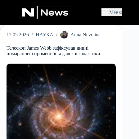
П
е
Меню
р
е
й
т
12.05.2026
НАУКА
Anna Nevolina
и
д
о
Телескоп James Webb зафіксував дивні
в
помаранчеві промені біля далекої галактики
м
і
с
т
у