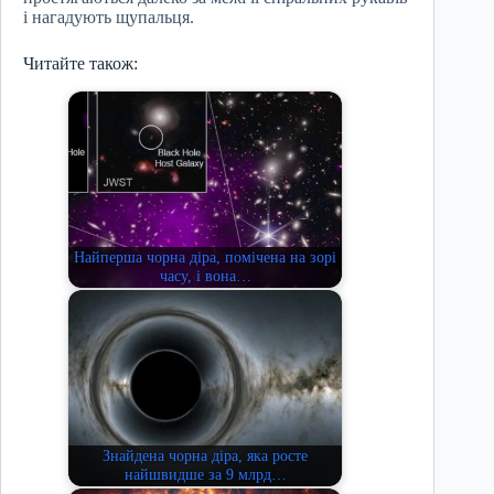
і нагадують щупальця.
Читайте також:
Найперша чорна діра, помічена на зорі
часу, і вона…
Знайдена чорна діра, яка росте
найшвидше за 9 млрд…