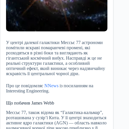
У центрі далекої галактики Мессьє 77 астрономи
помітили яскраві помаранчеві промені, які
розходяться в різні боки та виглядають як
гігантський космічний вибух. Насправді ж це не
реальні структури галактики, а особливий
оптичний ефект, який виникає через надзвичайну
яскравість її центральної чорної діри.
Про це повідомляє
NNews
із посиланням на
Interesting Engineering.
Що побачив James Webb
Мессьє 77, також відома як “Галактика-кальмар”,
розташована у сузір’ї Кита. У її центрі знаходиться
активне ядро галактики (AGN) — область навколо
надмасивної чорної діри масою приблизно у 8