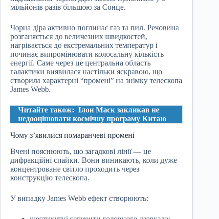
мільйонів разів більшою за Сонце.
Чорна діра активно поглинає газ та пил. Речовина
розганяється до величезних швидкостей,
нагрівається до екстремальних температур і
починає випромінювати колосальну кількість
енергії. Саме через це центральна область
галактики виявилася настільки яскравою, що
створила характерні “промені” на знімку телескопа
James Webb.
Читайте також:
Ілон Маск закликав не
недооцінювати космічну програму Китаю
Чому з’явилися помаранчеві промені
Вчені пояснюють, що загадкові лінії — це
дифракційні спайки. Вони виникають, коли дуже
концентроване світло проходить через
конструкцію телескопа.
У випадку James Webb ефект створюють:
шестикутні сегменти головного дзеркала;