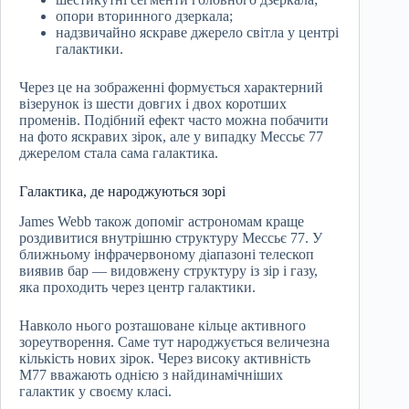
опори вторинного дзеркала;
надзвичайно яскраве джерело світла у центрі
галактики.
Через це на зображенні формується характерний
візерунок із шести довгих і двох коротших
променів. Подібний ефект часто можна побачити
на фото яскравих зірок, але у випадку Мессьє 77
джерелом стала сама галактика.
Галактика, де народжуються зорі
James Webb також допоміг астрономам краще
роздивитися внутрішню структуру Мессьє 77. У
ближньому інфрачервоному діапазоні телескоп
виявив бар — видовжену структуру із зір і газу,
яка проходить через центр галактики.
Навколо нього розташоване кільце активного
зореутворення. Саме тут народжується величезна
кількість нових зірок. Через високу активність
М77 вважають однією з найдинамічніших
галактик у своєму класі.