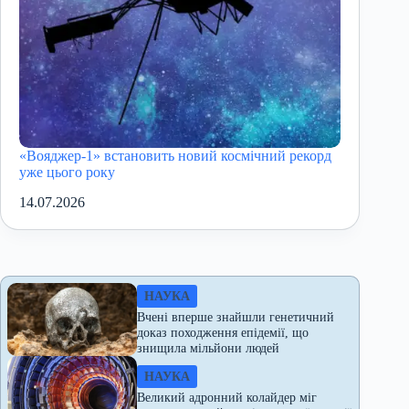
«Вояджер-1» встановить новий космічний рекорд
уже цього року
14.07.2026
НАУКА
Вчені вперше знайшли генетичний
доказ походження епідемії, що
знищила мільйони людей
НАУКА
Великий адронний колайдер міг