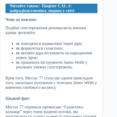
Читайте також:
Пацієнт CAL-1:
найрадіоактивніша людина у світі
Чому це важливо
Подібні спостереження допомагають вченим
краще зрозуміти:
як поводяться надмасивні чорні діри;
як формуються галактики;
як активні ядра впливають на народження
нових зірок;
як працюють інструменти James Webb у
реальних умовах спостережень.
Крім того, Мессьє 77 стала ще одним прикладом
того, наскільки потужним є телескоп James Webb у
вивченні глибокого космосу.
Цікавий факт
Мессьє 77 отримала прізвисько “Галактика-
кальмар” через тонкі водневі потоки, які
простягаються далеко за межі її спіральних рукавів