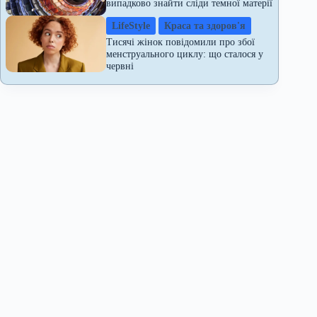
випадково знайти сліди темної матерії
LifeStyle
Краса та здоров'я
Тисячі жінок повідомили про збої
менструального циклу: що сталося у
червні