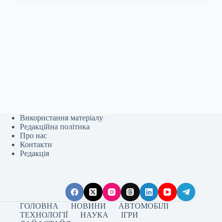
ТЕХНОЛОГІЇ
Dyson випустили настільну лампу Solarcycle
Morph Desk Light, яка пропрацює 60 років
Компанія Dyson анонсувала настільну лампу
Solarcycle Morph Desk Light з терміном служби
до 60 років. Лампа є вдосконаленою версією
настільної лампи Solarcycle, випущеної у 2019
році. Вона відстежує природне денне світло і
змінює тип світла, яке випромінює, залежно від
часу…
Використання матеріалу
Anna Nevolina
28.09.2023
Редакційна політика
Про нас
Контакти
Редакція
ГОЛОВНА
НОВИНИ
АВТОМОБІЛІ
ТЕХНОЛОГІЇ
НАУКА
ІГРИ