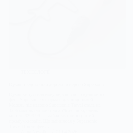
ТЕХНОЛОГІЇ
Dyson представила дорожню версію Supersonic
Dyson випустила нову версію свого культового
фена Supersonic у форматі для подорожей.
Модель під назвою Supersonic Travel стала на
32% компактнішою і на 25% легшою, однак
коштує $299.99 — майже як повноцінний
преміум-девайс. Що змінилося у Supersonic
Travel Новий фен…
Anna Nevolina
21.04.2026