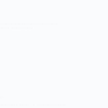
передовими технологіями, сучасним
ній час підприємство є…
нд
в Subaru в Україні, у червні поточного