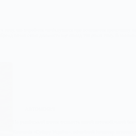
яки тому, що виробник попіклувався про оснащення транспорту 
 Бренд почав свою діяльність іще понад 160 років тому. В ниніш
АВТОМОБІЛІ
На український ринок виходить новий автомобільний бре
Компанія «Субару Україна», офіційний імпортер автомобілі