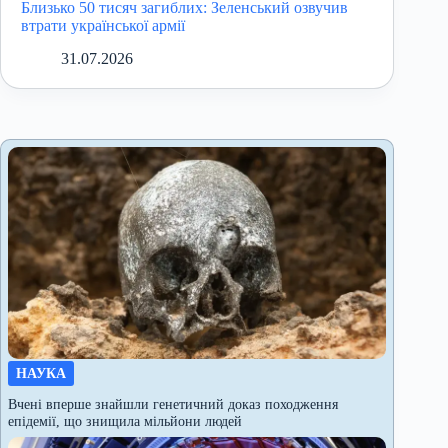
Близько 50 тисяч загиблих: Зеленський озвучив
втрати української армії
31.07.2026
НАУКА
Вчені вперше знайшли генетичний доказ походження
епідемії, що знищила мільйони людей