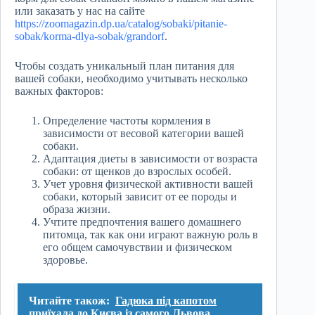
или заказать у нас на сайте
https://zoomagazin.dp.ua/catalog/sobaki/pitanie-
sobak/korma-dlya-sobak/grandorf
.
Чтобы создать уникальный план питания для
вашей собаки, необходимо учитывать несколько
важных факторов:
Определение частоты кормления в
зависимости от весовой категории вашей
собаки.
Адаптация диеты в зависимости от возраста
собаки: от щенков до взрослых особей.
Учет уровня физической активности вашей
собаки, который зависит от ее породы и
образа жизни.
Учтите предпочтения вашего домашнего
питомца, так как они играют важную роль в
его общем самочувствии и физическом
здоровье.
Читайте також:
Гадюка під капотом
приїхала до Києва із самого Львова