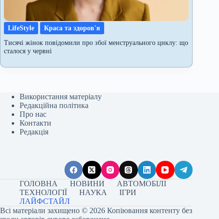
LifeStyle
Краса та здоров'я
Тисячі жінок повідомили про збої менструального циклу: що
сталося у червні
Використання матеріалу
Редакційна політика
Про нас
Контакти
Редакція
ГОЛОВНА
НОВИНИ
АВТОМОБІЛІ
ТЕХНОЛОГІЇ
НАУКА
ІГРИ
ЛАЙФСТАЙЛ
Всі матеріали захищено © 2026 Копіювання контенту без