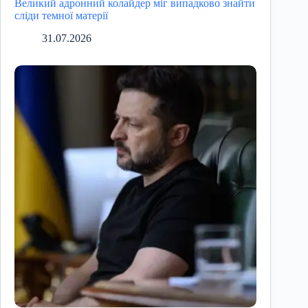
Великий адронний колайдер міг випадково знайти
сліди темної матерії
31.07.2026