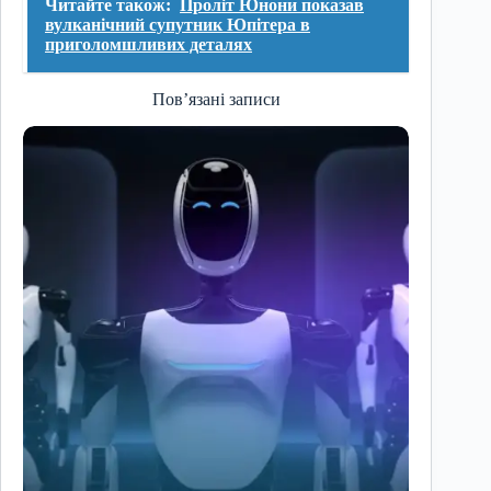
Читайте також:
Проліт Юнони показав
вулканічний супутник Юпітера в
приголомшливих деталях
Пов’язані записи