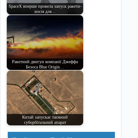
SpaceX вперше провела запуск ракети-
носія для…
Ракетний двигун компанії Джеффа
Безоса Blue Origin…
Китай запускає таємний
суборбітальний апарат