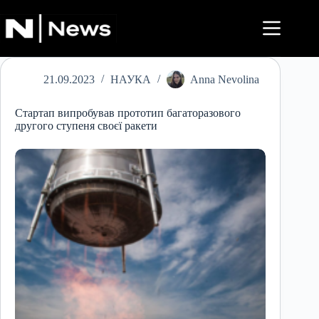
Перейти
до
вмісту
21.09.2023
НАУКА
Anna Nevolina
Стартап випробував прототип багаторазового
другого ступеня своєї ракети