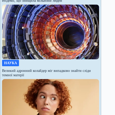
епідемії, що знищила мільйони людей
НАУКА
Великий адронний колайдер міг випадково знайти сліди
темної матерії