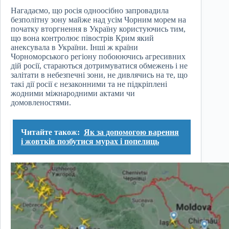
Нагадаємо, що росія одноосібно запровадила
безполітну зону майже над усім Чорним морем на
початку вторгнення в Україну користуючись тим,
що вона контролює півострів Крим який
анексувала в України. Інші ж країни
Чорноморського регіону побоюючись агресивних
дій росії, стараються дотримуватися обмежень і не
залітати в небезпечні зони, не дивлячись на те, що
такі дії росії є незаконними та не підкріплені
жодними міжнародними актами чи
домовленостями.
Читайте також:
Як за допомогою варення
і жовтків позбутися мурах і попелиць