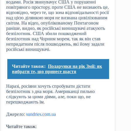
водами. Росія звинувачує США у порушенні
повітряного простору, проте США не визнають це,
відповідно, через те, що зона відповідальності росії
над цією ділянкою моря не визнана цивілізованим
світом. На відео, опублікованому Пентагоном
раніше, видно, як російські винищувачі атакують
безпілотник. США збили пошкоджений
безпілотник над Чорним морем, так як він став
непридатним після пошкоджень, які йому задали
російські винищувачі.
Читайте також:
Подарунки на рік Змії: як
вибрати те, що принесе щастя
Наразі, росіяни хочуть спробувати дістати
безпілотник з дна моря. Американці пильно
слідкують за цими діями, але, поки що, не
перешкоджають їм.
Джерело:
sundries.com.ua
Читайте також: