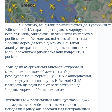
Як бачимо, всі літаки притискаються до Туреччини та 
Військові США наразі переглядають маршрути
безпілотників, оцінюючи, як уникнути конфлікту з
російськими військовими, які часто літають над
Чорним морем далеко від Криму. Пентагон
аналізує витрати та вигоди від виконання таких
місій, враховуючи ризик ескалації конфлікту з
росією.
Хоча деякі американські військові стурбовані
можливим впливом обмежень на збір
розвідувальної інформації, у США є альтернативи,
такі як супутники-шпигуни. Військові США
планують ще один польот безпілотника над
Чорним морем найближчим часом.
Зіткнення між російськими винищувачами Су-27
та американським безпілотником сталося
неподалік Криму, але все-таки над нейтральними