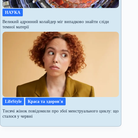
НАУКА
Великий адронний колайдер міг випадково знайти сліди
темної матерії
LifeStyle
Краса та здоров'я
Тисячі жінок повідомили про збої менструального циклу: що
сталося у червні