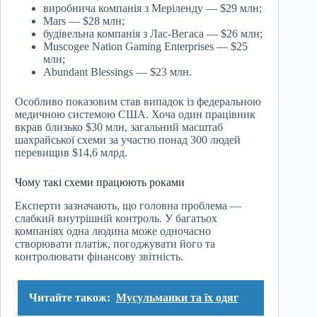
виробнича компанія з Меріленду — $29 млн;
Mars — $28 млн;
будівельна компанія з Лас-Вегаса — $26 млн;
Muscogee Nation Gaming Enterprises — $25
млн;
Abundant Blessings — $23 млн.
Особливо показовим став випадок із федеральною
медичною системою США. Хоча один працівник
вкрав близько $30 млн, загальний масштаб
шахрайської схеми за участю понад 300 людей
перевищив $14,6 млрд.
Чому такі схеми працюють роками
Експерти зазначають, що головна проблема —
слабкий внутрішній контроль. У багатьох
компаніях одна людина може одночасно
створювати платіж, погоджувати його та
контролювати фінансову звітність.
Читайте також:
Мусульманки та їх одяг