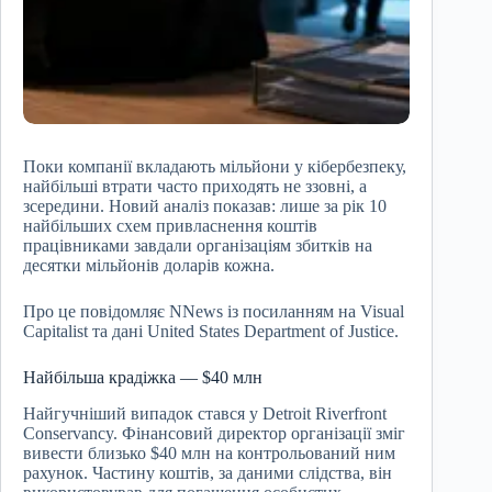
Поки компанії вкладають мільйони у кібербезпеку,
найбільші втрати часто приходять не ззовні, а
зсередини. Новий аналіз показав: лише за рік 10
найбільших схем привласнення коштів
працівниками завдали організаціям збитків на
десятки мільйонів доларів кожна.
Про це повідомляє NNews із посиланням на Visual
Capitalist та дані United States Department of Justice.
Найбільша крадіжка — $40 млн
Найгучніший випадок стався у Detroit Riverfront
Conservancy. Фінансовий директор організації зміг
вивести близько $40 млн на контрольований ним
рахунок. Частину коштів, за даними слідства, він