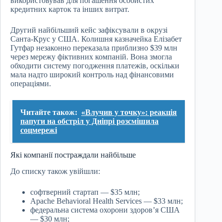
використовував для погашення особистих
кредитних карток та інших витрат.
Другий найбільший кейс зафіксували в окрузі
Санта-Крус у США. Колишня казначейка Елізабет
Гутфар незаконно переказала приблизно $39 млн
через мережу фіктивних компаній. Вона змогла
обходити систему погодження платежів, оскільки
мала надто широкий контроль над фінансовими
операціями.
Читайте також:
«Влучив у точку»: реакція
папуги на обстріл у Дніпрі розсмішила
соцмережі
Які компанії постраждали найбільше
До списку також увійшли:
софтверний стартап — $35 млн;
Apache Behavioral Health Services — $33 млн;
федеральна система охорони здоров’я США
— $30 млн;