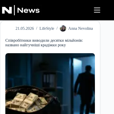
Перейти
до
вмісту
21.05.2026
LifeStyle
Anna Nevolina
Співробітники виводили десятки мільйонів:
названо найгучніші крадіжки року