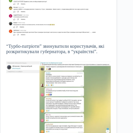
“Турбо-патріоти” звинуватили користувачів, які
розкритикували губернатора, в “українстві”.