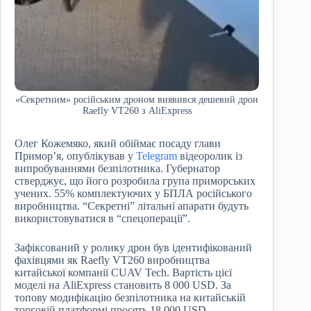
«Секретним» російським дроном виявився дешевий дрон
Raefly VT260 з AliExpress
Олег Кожемяко, який обіймає посаду глави
Примор’я, опублікував у
Telegram
відеоролик із
випробуваннями безпілотника. Губернатор
стверджує, що його розробила група приморських
учених. 55% комплектуючих у БПЛА російського
виробництва. “Секретні” літальні апарати будуть
використовуватися в “спецоперації”.
Зафіксований у ролику дрон був ідентифікований
фахівцями як Raefly VT260 виробництва
китайської компанії CUAV Tech. Вартість цієї
моделі на AliExpress становить 8 000 USD. За
топову модифікацію безпілотника на китайській
торговій платформі просять 18 000 USD.