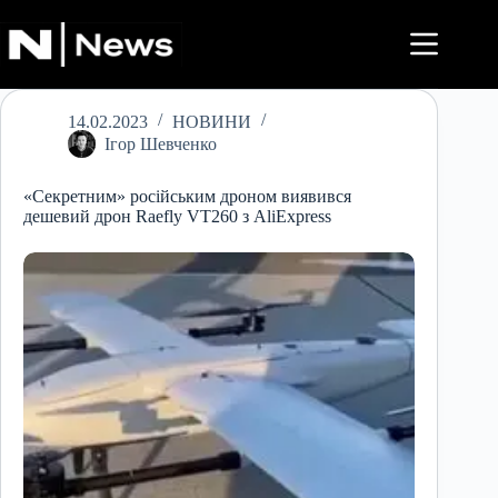
Перейти
до
вмісту
14.02.2023
НОВИНИ
Ігор Шевченко
«Секретним» російським дроном виявився
дешевий дрон Raefly VT260 з AliExpress