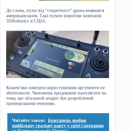
До слова, пульт від “секретного” дрона виявився
американським. Такі пульти виробляє компанія
3DRoborics зі США.
Кожем’яко наведені користувачами аргументи не
збентежили. Чиновник продовжив наполягати на
тому, що літальний апарат був розроблений
приморськими вченими.
Читайте також:
Британець зробив
найбільшу гральну карту у світі і потрапив
до Книги рекордів Гіннеса