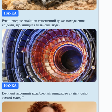
НАУКА
Вчені вперше знайшли генетичний доказ походження
епідемії, що знищила мільйони людей
НАУКА
Великий адронний колайдер міг випадково знайти сліди
темної матерії