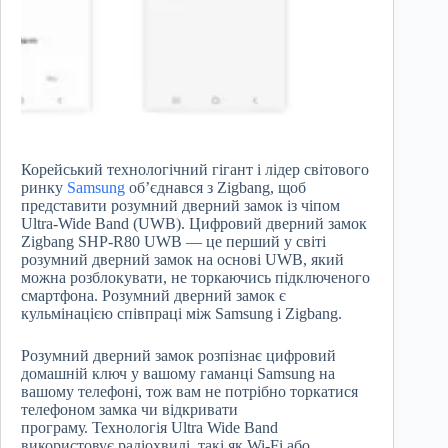
Корейський технологічний гігант і лідер світового
ринку
Samsung
об’єднався з Zigbang, щоб
представити розумний дверний замок із чіпом
Ultra-Wide Band (UWB). Цифровий дверний замок
Zigbang SHP-R80 UWB — це перший у світі
розумний дверний замок на основі UWB, який
можна розблокувати, не торкаючись підключеного
смартфона. Розумний дверний замок є
кульмінацією співпраці між Samsung і Zigbang.
Розумний дверний замок розпізнає цифровий
домашній ключ у вашому гаманці Samsung на
вашому телефоні, тож вам не потрібно торкатися
телефоном замка чи відкривати
програму. Технологія Ultra Wide Band
використовує радіохвилі, такі як Wi-Fi або