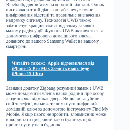
Bluetooth, для зв’язку на короткій відстані. Однак
високочастотний діапазон забезпечує точне
вимірювання відстані та правильне визначення
напрямку сигналу. Технологія UWB також
забезпечує кращий захист від злому завдяки
малому радіусу дії. Функція UWB активується за
допомогою цифрового домашнього ключа,
доданого до вашого Samsung Wallet на вашому
смартфоні.
Читайте також:
Apple відмовилася від
iPhone 15 Pro Max Замість нього буде
iPhone 15 Ultra
Завдяки додатку Zigbang розумний замок з UWB
може повідомити членів вашої родини про особу
людини, яка відмикає двері. Якщо ви загубили
свій телефон, ви можете вимкнути цифровий
домашній ключ за допомогою інструменту Find My
Mobile. Якщо цього не зробити, зловмисник може
використати цифровий ключ будинку, щоб
проникнути у ваш будинок.