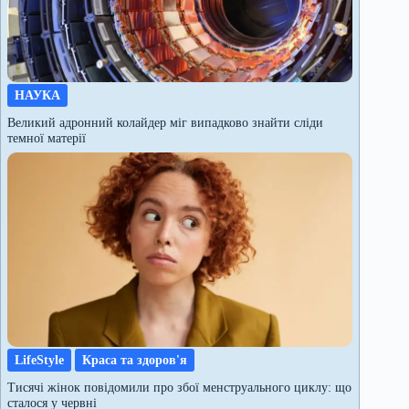
НАУКА
Великий адронний колайдер міг випадково знайти сліди
темної матерії
LifeStyle
Краса та здоров'я
Тисячі жінок повідомили про збої менструального циклу: що
сталося у червні