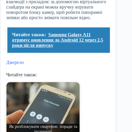
взаємодії з приладом: за допомогою віртуального
слайдера на екрані можна вручну керувати
поворотом блоку камер, щоб робити панорамні
знімки або просто знімати повільне відео.
Читайте також:
Samsung Galaxy A11
отримує оновлення до Android 12 через 2,5
роки після випуску
Джерело
Читайте також:
Як розблокувати смартфон: поради та
інструкції