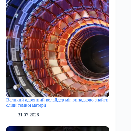
Великий адронний колайдер міг випадково знайти
сліди темної матерії
31.07.2026