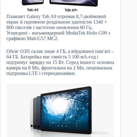
Планшет Galaxy Tab A9 отримав 8,7-дюймовий
екран зі скромною роздільною здатністю 1340 ×
800 пікселів і частотою оновлення 60 Гц.
Усередині – восьмиядерний MediaTek Helio G99 з
графікою Mali-G57 MC2.
Обсяг ОЗП склав лише 4 ГБ, а вбудованої пам’яті –
64 ГБ. Батарейка має ємність 5 100 мА-год і
підтримує зарядку на 15 Вт. Серед іншого: основна
камера на 8 Мп, фронтальна на 2 Мп, опціональна
підтримка LTE і стереодинаміки.