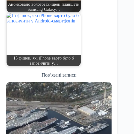
Анонсовано вологозахищені планшети
Samsung Galaxy…
15 фішок, які iPhone варто було б
запозичити у…
Пов’язані записи