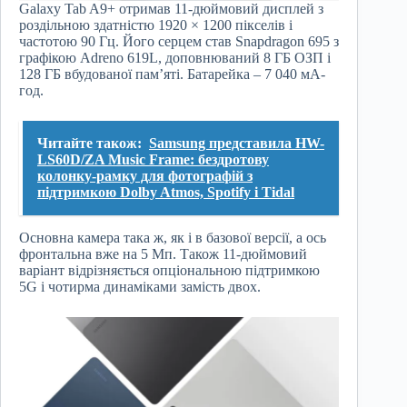
Galaxy Tab A9+ отримав 11-дюймовий дисплей з
роздільною здатністю 1920 × 1200 пікселів і
частотою 90 Гц. Його серцем став Snapdragon 695 з
графікою Adreno 619L, доповнюваний 8 ГБ ОЗП і
128 ГБ вбудованої пам’яті. Батарейка – 7 040 мА-
год.
Читайте також:
Samsung представила HW-
LS60D/ZA Music Frame: бездротову
колонку-рамку для фотографій з
підтримкою Dolby Atmos, Spotify і Tidal
Основна камера така ж, як і в базової версії, а ось
фронтальна вже на 5 Мп. Також 11-дюймовий
варіант відрізняється опціональною підтримкою
5G і чотирма динаміками замість двох.