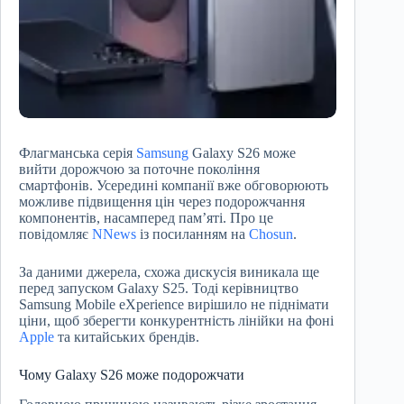
Флагманська серія
Samsung
Galaxy S26 може
вийти дорожчою за поточне покоління
смартфонів. Усередині компанії вже обговорюють
можливе підвищення цін через подорожчання
компонентів, насамперед пам’яті. Про це
повідомляє
NNews
із посиланням на
Chosun
.
За даними джерела, схожа дискусія виникала ще
перед запуском Galaxy S25. Тоді керівництво
Samsung Mobile eXperience вирішило не піднімати
ціни, щоб зберегти конкурентність лінійки на фоні
Apple
та китайських брендів.
Чому Galaxy S26 може подорожчати