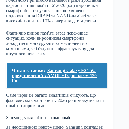
Головною причиною називають різке зростання
вартості чипів пам’яті. У 2026 році виробники
смартфонів зіткнулися з новою хвилею
подорожчання DRAM та NAND-пам’яті через
високий попит на ШІ-сервери та дата-центри.
Фактично ринок пам’яті зараз переживає
ситуацію, коли виробникам смартфонів
доводиться конкурувати за компоненти з
компаніями, які будують інфраструктуру для
штучного інтелекту.
Читайте також:
Samsung Galaxy F34 5G
представлений з AMOLED-дисплеєм 120
Гц
Саме через це багато аналітиків очікують, що
флагманські смартфони у 2026 році можуть стати
помітно дорожчими.
Samsung може піти на компроміс
За неофіційною інформацією, Samsung розглядає