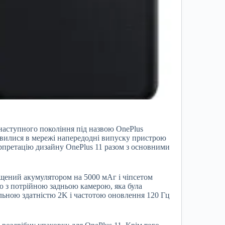
аступного покоління під назвою OnePlus
’явилися в мережі напередодні випуску пристрою
терпретацію дизайну OnePlus 11 разом з основними
ащений акумулятором на 5000 мАг і чіпсетом
 з потрійною задньою камерою, яка була
ьною здатністю 2K і частотою оновлення 120 Гц