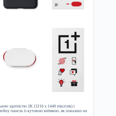
ою здатністю 2K (3216 x 1440 пікселів) і
ейну панель із кутовою виїмкою, як показано на