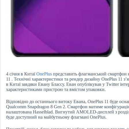
4 січня в Китаї
OnePlus
представить флагманський смартфон н
11
.
Технічні характеристики та рендер дизайну OnePlus 11 з
в Китаї завдяки Евану Блассу. Еван опублікував у Twitter ін
характеристиками пристрою та вмістом упаковки.
Відповідно до останнього витоку Евана, OnePlus 11 буде осн
Qualcomm Snapdragon 8 Gen 2. Смартфон матиме конфігурацію
налаштована Hasselblad. Вигнутий AMOLED-дисплей з розділ
буде доступний на майбутньому флагмані OnePlus.