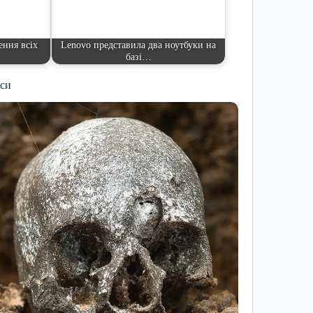
ення всіх
Lenovo представила два ноутбуки на
базі…
иси