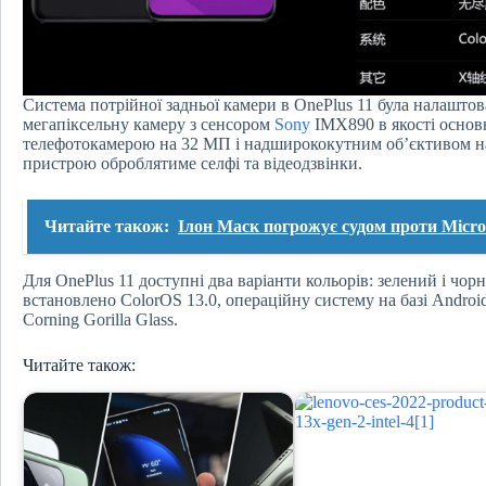
Система потрійної задньої камери в OnePlus 11 була налаштов
мегапіксельну камеру з сенсором
Sony
IMX890 в якості основ
телефотокамерою на 32 МП і надширококутним об’єктивом на
пристрою оброблятиме селфі та відеодзвінки.
Читайте також:
Ілон Маск погрожує судом проти Micros
Для OnePlus 11 доступні два варіанти кольорів: зелений і чор
встановлено ColorOS 13.0, операційну систему на базі Android
Corning Gorilla Glass.
Читайте також: