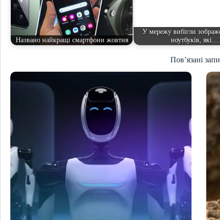
У мережу вибігли зображ
Названо найкращі смартфони жовтня
ноутбуків, які…
Пов’язані зап