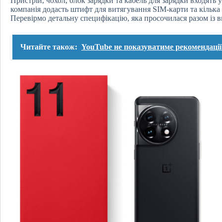
Пристрій, чохол, блок зарядки та кабель для зарядки входять у
компанія додасть штифт для витягування SIM-карти та кілька 
Перевірмо детальну специфікацію, яка просочилася разом із в
Читайте також:
YouTube не показуватиме рекомендації 