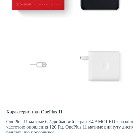
Характеристики OnePlus 11
OnePlus 11 матиме 6,7-дюймовий екран E4 AMOLED з роздільн
частотою оновлення 120 Гц. OnePlus 11 матиме вигнуту диспл
рендері, що просочився.