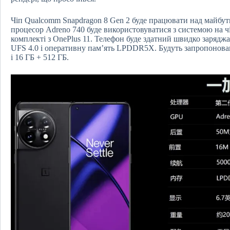
Чіп Qualcomm Snapdragon 8 Gen 2 буде працювати над майбут
процесор Adreno 740 буде використовуватися з системою на чі
комплекті з OnePlus 11. Телефон буде здатний швидко зарядж
UFS 4.0 і оперативну пам’ять LPDDR5X. Будуть запропоновані т
і 16 ГБ + 512 ГБ.