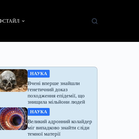
ФСТАЙЛ
НАУКА
Вчені вперше знайшли
генетичний доказ
походження епідемії, що
знищила мільйони людей
НАУКА
Великий адронний колайдер
міг випадково знайти сліди
темної матерії