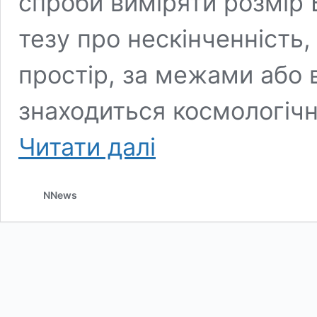
спроби виміряти розмір 
тезу про нескінченність
простір, за межами або 
знаходиться космологічне
Реальний
Читати далі
всесвіт
у
500
NNews
разів
більший
за
те,
що
ми
бачимо